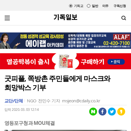
기독교
일반
미주
구독신청
굿피플, 쪽방촌 주민들에게 마스크와
희망박스 기부
교단/단체
NGO
전민수 기자
msjeon@cdaily.co.kr
입력 2020. 03. 03 12:14
영등포구청과 MOU체결