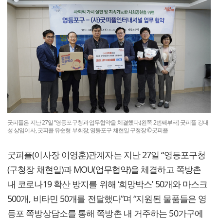
굿피플은 지난 27일 “영등포구청과 업무협약을 체결했다.(왼쪽 2번째부터) 굿피플 강대
성 상임이사, 굿피플 유순형 부회장, 영등포구 채현일 구청장 ©굿피플
굿피플(이사장 이영훈)관계자는 지난 27일 “영등포구청
(구청장 채현일)과 MOU(업무협약)을 체결하고 쪽방촌
내 코로나19 확산 방지를 위해 ‘희망박스’ 50개와 마스크
500개, 비타민 50개를 전달했다”며 “지원된 물품들은 영
등포 쪽방상담소를 통해 쪽방촌 내 거주하는 50가구에