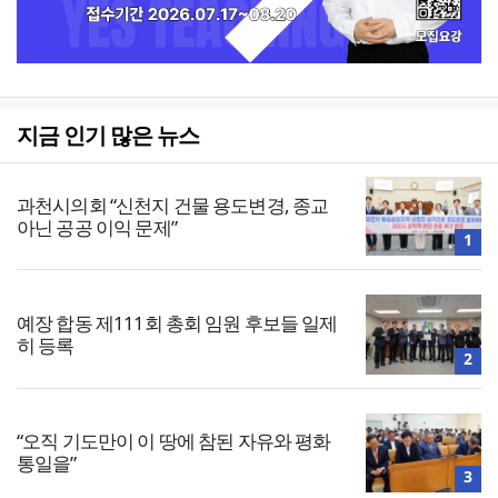
지금 인기 많은 뉴스
과천시의회 “신천지 건물 용도변경, 종교
아닌 공공 이익 문제”
1
예장 합동 제111회 총회 임원 후보들 일제
히 등록
2
“오직 기도만이 이 땅에 참된 자유와 평화
통일을”
3