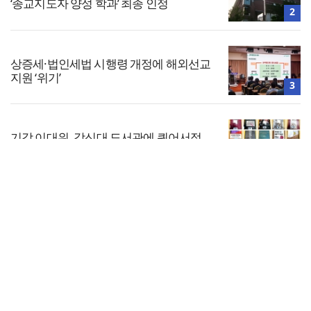
‘종교지도자 양성 학과’ 최종 인정
2
상증세·법인세법 시행령 개정에 해외선교
지원 ‘위기’
3
기감 이대위, 감신대 도서관에 퀴어서적
‘별도 부스’ 마련 조치
4
전체보기
차인표 “신애라가 만나게 해준 딸이 내 인
생을 바꿔”
교회일반
5
교회
교회언론
회사소개
개인정보처리방침
PC버전
COPYRIGHT © 기독일보 ALL RIGHT RESERVED
인터뷰