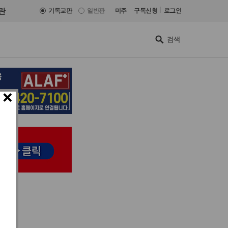
|
란
기독교판
일반판
미주
구독신청
로그인
×