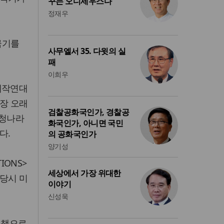
꾸는 오디세우스다
정재우
극기를
사무엘서 35. 다윗의 실
패
이희우
제작연대
가장 오래
검찰공화국인가, 경찰공
 청나라
화국인가, 아니면 국민
다.
의 공화국인가
양기성
IONS>
세상에서 가장 위대한
당시 미
이야기
신성욱
 책으로