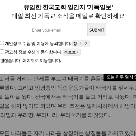
[기고] 8.15 해방과 태극기 달
유일한 한국교회 일간지 '기독일보'
매일 최신 기독교 소식을 메일로 확인하세요
이효상 목사(미래목회포럼 사무총장)
개인정보 수집 및 이용
에 동의합니다.
광고성 정보 수신
에 동의합니다.
글자크기
괜찮습니다. 페이지로 이동합니다.
5년8월15일 남산에서 일장기를 내리고 애국운동가들이 태극
오늘 하루 열지 
고 서울 거리는 만세를 부르며 태극기를 흔들며 몇날 몇달을
이루웠다. 그리고 망명중인 독립운동가들이 태극기를 앞세우
 돌아들 왔다. 전국에서는 태극기를 들고 거리로 나왔다. 
 말을 하지 않아도 되었며 우리 조선은 일제치하에서 해방이
우리말과 우리땅, 우리나라, 우리국기를 되찾았다.
모든 나라들은 자기 나라를 상징하는 상징물을 가지고 있다