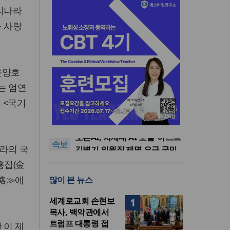
우리나라
를 사랑
운양호
는 엄연
 <국기
기감 이대위, 감신대 도서관에
퀴어서적 ‘별도 부스’ 마련 조치
2026년 상반기 탈북민 입국 63
명… 전년 동기 대비 34.4% 감
오픈AI, 차세대 AI 모델 ‘아스트
속보
소
라’ 일부 활동 중단… “중대한 사
김병기 의원직 제명 요구 국민
라의 국
이버 공격 역량 배제 못해”
동의청원… 13개 비위 의혹 경
오세훈, 용산공원 아파트 건설
홍집(金
찰 수사 11개월째
관측에 재차 반대… “미래세대
기감 이대위, 감신대 도서관에
策略≫에
많이 본 뉴스
위한 국가적 자산”
퀴어서적 ‘별도 부스’ 마련 조치
2026년 상반기 탈북민 입국 63
명… 전년 동기 대비 34.4% 감
세계로교회 손현보
1
소
목사, 백악관에서
트럼프 대통령 접
 이 제