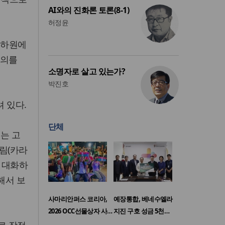
AI와의 진화론 토론(8-1)
허정윤
, 하원에
동의를
소명자로 살고 있는가?
박진호
 있다.
단체
어는 고
화림(카라
 대화하
해서 보
사마리안퍼스 코리아,
예장통합, 베네수엘라
2026 OCC선물상자 사…
지진 구호 성금 5천…