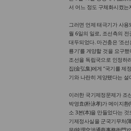
서 어느 정도 구체화시켰는
그러면 언제 태극기가 사용되
월 6일의 일로, 조선측의 
대두되었다. 마건충은 ‘조선
룡기’를 게양할 것을 요구했다.
조선을 독립국으로 인정하려는
집(金弘集)에게 “국기를 제정
기와 나란히 게양됐다는 설
이러한 국기제정문제가 조선정
박영효(朴泳孝)가 메이지환(
소 3본(本)을 만들었다는 것
기제정사실을 군국기무처(軍國
문(統理交涉通商事務衙門)의