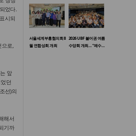
으로 장정
되었다.
 표시되
서울세계부흥협의회 8
2026 UBF 불어권 여름
것으로,
월 연합성회 개최
수양회 개최… “예수…
는 앞
되었던
조선)의
항해해서
록되기까