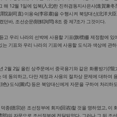
 해 12월 1일에 입북(入北)한 진하겸동지사은사(進賀兼
譯院副司直) 이용숙(李容肅)을 수행시켜 북양대신(北洋大臣
켰던바, 조선순문(朝鮮詢問) 8조 중 제7조가 그것이다.
듣고 우리 나라의 선박에 사용할 기표(旗標)를 제정함에 있
있는 기표와 우리 나라의 기표에 사용할 도식과 색상에 관하
1년 2월 2일 올린 상주문에서 중국용기와 같은 화룡방기(?龍
 데 동의하고, 다만 제정과 사용의 절차상 문제에 대하여 
(顔色)·도식(圖式) 등은 북양대신에게 자문을 구하여 처리하
 덕종(德宗)은 조선정부에 회자(回咨)할 것을 명하였고, 이
京禮部)의 자문으로 조선정부에 전달되었다. 그러나 그 뒤 조