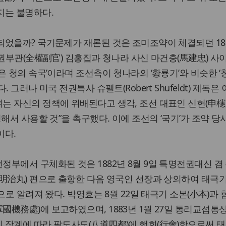
지는 불명하다.
었을까? 국기문제가 재론된 것은 조미조약이 체결되던 188
전권부관(全權副官) 김홍집과 청나라 사신 마건충(馬建忠) 사
은 청의 속국’이라며 조선측이 청나라의 ‘황룡기’와 비슷한 
 그러나 미국 전권특사 슈펠트(Robert Shufeldt) 제독은
 자신의 정책에 위배된다고 생각, 조선 대표인 신헌(申櫶
해서 사용할 것”을 촉구했다. 이에 조선의 ‘국기’가 조약 당
이다.
부에서 구체화된 것은 1882년 8월 9일 특명전권대신 겸
明治丸) 편으로 출항한 다음 영국인 선장과 상의하여 태극기 
으로 알려져 왔다. 박영효는 8월 22일 태극기 소본(小本)과 
機務處)에 보고하였으며, 1883년 1월 27일 통리교섭통
 장계에 따라 팔도사도(八道四都)에 행회(行會)함으로써 