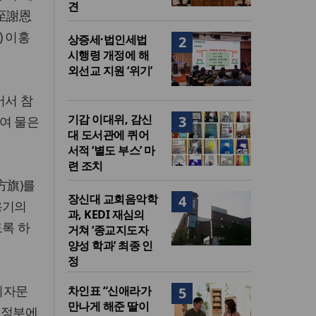
견
冬至謝恩
) 이홍
상증세·법인세법
2
시행령 개정에 해
외선교 지원 ‘위기’
어서 참
기감 이대위, 감신
3
여 물은
대 도서관에 퀴어
서적 ‘별도 부스’ 마
련 조치
方旗)를
장신대 교회음악학
4
용기의
과, KEDI 재심의
도록 하
거쳐 ‘종교지도자
양성 학과’ 최종 인
정
 회자문
차인표 “신애라가
5
만나게 해준 딸이
선정부에