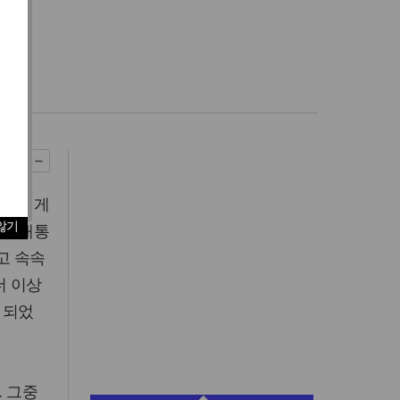
기
기를 게
않기
 북새통
고 속속
더 이상
 되었
. 그중