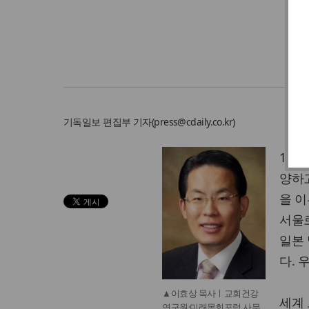
기독일보
편집부 기자
(
press@cdaily.co.kr
)
194
양하
을 
서울로
일본
다. 
▲이효상 목사ㅣ교회건강
세계 
연구원·미래목회포럼 사무