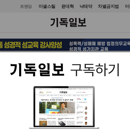
미셸스틸
윤대혁
낙태약
차별금지법
이
트랜딩
교회일반
칼럼
입력 2016. 08. 05 22:06