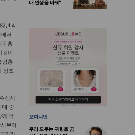
내 인생을 바꿔”
2년 4
이에서
‘청운홍
 이것이
)·김홍
시 성조
 수신사
대·중·
함께 국
오피니언
상사무아
우리 모두는 귀향을 꿈
태극기가