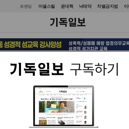
미셸스틸
윤대혁
낙태약
차별금지법
이
트랜딩
교회일반
입력 2016. 06. 18 06:40