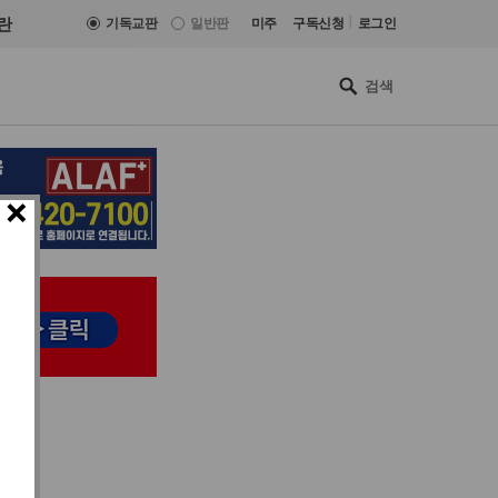
|
란
기독교판
일반판
미주
구독신청
로그인
×