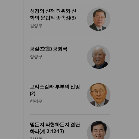
성경의 신적 권위와 신
학의 문법적 종속성(3)
김정부
공실(空室) 공화국
정성구
브리스길라 부부의 신앙
(2)
한평우
믿든지 타협하든지 결단
하라(계 2:12-17)
김창환