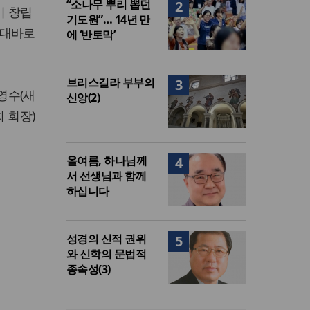
“소나무 뿌리 뽑던
2
이 창립
기도원”… 14년 만
세대바로
에 ‘반토막’
브리스길라 부부의
3
영수(새
신앙(2)
 회장)
올여름, 하나님께
4
서 선생님과 함께
하십니다
성경의 신적 권위
5
와 신학의 문법적
종속성(3)