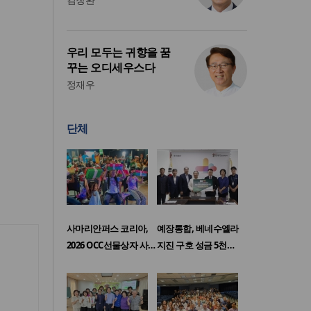
우리 모두는 귀향을 꿈
꾸는 오디세우스다
정재우
단체
사마리안퍼스 코리아,
예장통합, 베네수엘라
2026 OCC선물상자 사…
지진 구호 성금 5천…