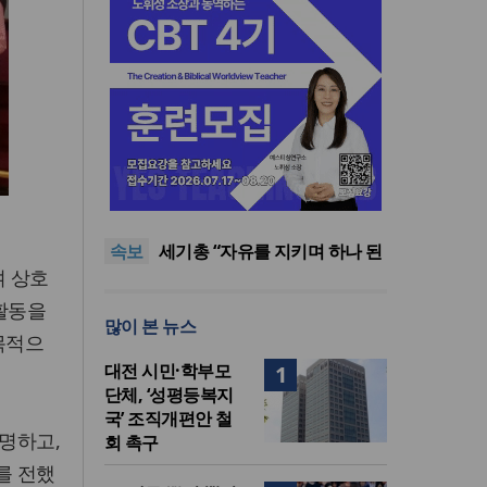
한남대·KAIST, 세계적 광자·전
자기학 국제학술대회 ‘PIERS’
8·15 전국통일광장 연합기도
대전 유치
회, 대전서 열린다
공실(空室) 공화국
속보
세기총 “자유를 지키며 하나 된
여 상호
희망의 미래를 향하여”
한동대 RISE사업단, 포항 죽도
시장 담은 로컬 매거진 ‘포항집’
한남대·KAIST, 세계적 광자·전
활동을
많이 본 뉴스
발간
자기학 국제학술대회 ‘PIERS’
8·15 전국통일광장 연합기도
목적으
대전 유치
회, 대전서 열린다
대전 시민·학부모
1
단체, ‘성평등복지
국’ 조직개편안 철
명하고,
회 촉구
를 전했