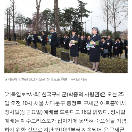
▲지난해 양화진 선교사 묘원 참배 모습. ©한국구세군 제공
[기독일보=사회] 한국구세군(박종덕 사령관)은 오는 25
일 오전 10시 서울 서대문구 충정로 '구세군 아트홀'에서
정사일(성금요일) 예배를 드린다고 18일 밝혔다. 정사일
예배는 예수그리스도가 십자가에 못박혀 죽으심을 기념
하기 위한 것으로 지난 1910년부터 계속되어 온 구세군