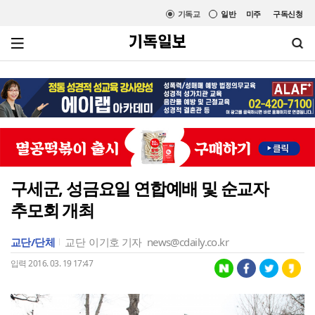
기독교
일반
미주
구독신청
구세군, 성금요일 연합예배 및 순교자
추모회 개최
교단/단체
교단
이기호 기자
news@cdaily.co.kr
입력 2016. 03. 19 17:47