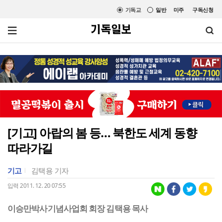
기독교
일반
미주
구독신청
[기고] 아랍의 봄 등… 북한도 세계 동향
따라가길
기고
김택용 기자
입력 2011. 12. 20 07:55
이승만박사기념사업회 회장 김택용 목사