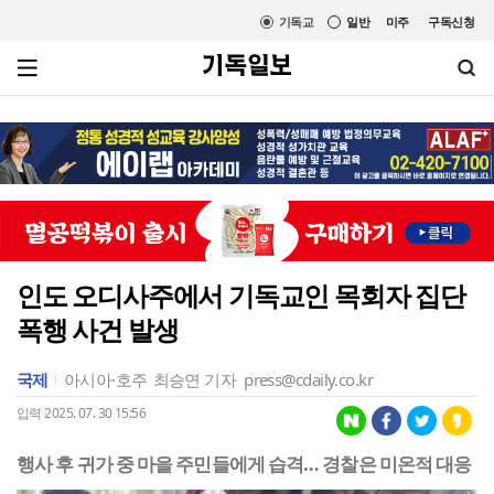
기독교
일반
미주
구독신청
인도 오디사주에서 기독교인 목회자 집단
폭행 사건 발생
국제
아시아·호주
최승연 기자
press@cdaily.co.kr
입력 2025. 07. 30 15:56
행사 후 귀가 중 마을 주민들에게 습격… 경찰은 미온적 대응