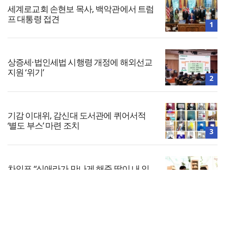
세계로교회 손현보 목사, 백악관에서 트럼
프 대통령 접견
1
상증세·법인세법 시행령 개정에 해외선교
지원 ‘위기’
2
기감 이대위, 감신대 도서관에 퀴어서적
‘별도 부스’ 마련 조치
3
차인표 “신애라가 만나게 해준 딸이 내 인
생을 바꿔”
4
전체보기
올리벳대학교, 120만 평 리버사이드 대학