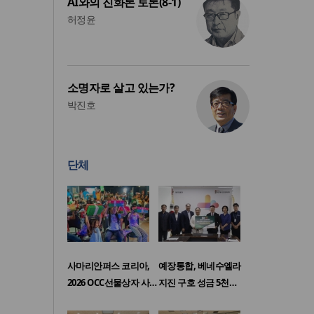
AI와의 진화론 토론(8-1)
허정윤
소명자로 살고 있는가?
박진호
단체
사마리안퍼스 코리아,
예장통합, 베네수엘라
2026 OCC선물상자 사…
지진 구호 성금 5천…