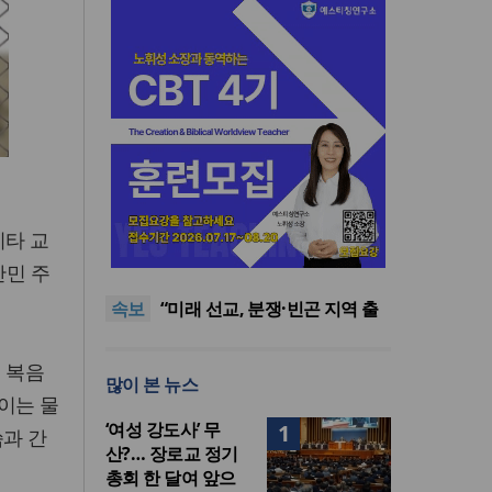
[최원호 목사의 영혼의 양식 63]
말씀은 같은데 왜 열매는 다를
美 이민구금센터에 억류됐던
비타 교
까?
한인 목회자 석방돼
우크라 선교사 3부자의 헌신
난민 주
“미사일 속에서도 복음은 전해
“미래 선교, 분쟁·빈곤 지역 출
속보
진다”
신이 주도”
인도 마하라슈트라주 개종 금
지법 시행… 기독교계 강력 반
[최원호 목사의 영혼의 양식 63]
발
말씀은 같은데 왜 열매는 다를
美 이민구금센터에 억류됐던
 복음
많이 본 뉴스
까?
한인 목회자 석방돼
 이는 물
‘여성 강도사’ 무
1
씀과 간
산?… 장로교 정기
총회 한 달여 앞으