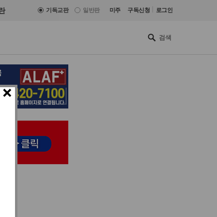
|
란
기독교판
일반판
미주
구독신청
로그인
×