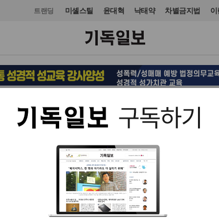
미셸스틸
윤대혁
낙태약
차별금지법
이
트랜딩
국제
유럽
입력 2025. 07. 10 15:46