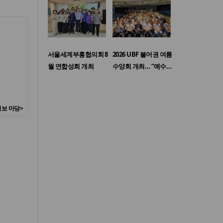
서울세계부흥협의회 8
2026 UBF 불어권 여름
월 연합성회 개최
수양회 개최… “예수…
보 마당>