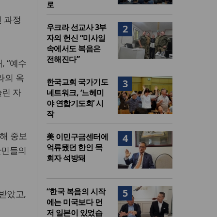
로
된 과정
우크라 선교사 3부
2
자의 헌신 “미사일
속에서도 복음은
전해진다”
, “예수
라의 옥
한국교회 국가기도
3
눌린 자
네트워크, ‘느헤미
야 연합기도회’ 시
작
위해 중보
美 이민구금센터에
4
억류됐던 한인 목
난민들의
회자 석방돼
“한국 복음의 시작
5
받았고,
에는 미국보다 먼
저 일본이 있었습