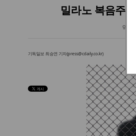
밀라노 복음주의 
억압
기독일보
최승연 기자
(
press@cdaily.co.kr
)