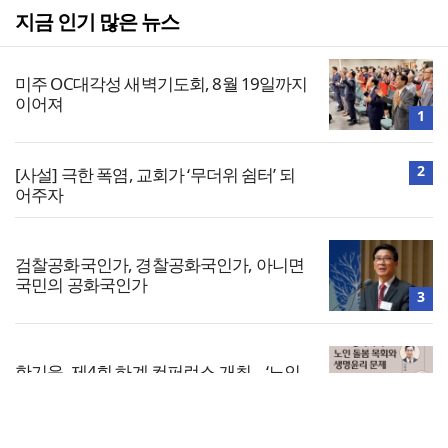
지금 인기 많은 뉴스
미주 OC대각성 새벽기도회, 8월 19일까지
이어져
1
2
[사설] 극한 폭염, 교회가 ‘무더위 쉼터’ 되
어주자
검찰공화국인가, 경찰공화국인가, 아니면
국민의 공화국인가
3
한기윤, 제4회 하계 컨퍼런스 개최… ‘노인
돌봄목회와 생명윤리’ 다룬다
4
전체보기