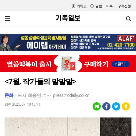
기독교
일반
미주
구독신청
<7월, 작가들의 말말말>
문화
도서
최승연 기자
press@cdaily.co.kr
입력 2025. 07. 10 15:11