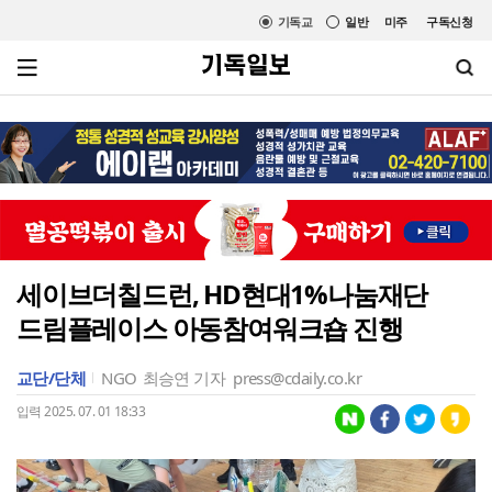
기독교
일반
미주
구독신청
세이브더칠드런, HD현대1%나눔재단
드림플레이스 아동참여워크숍 진행
교단/단체
NGO
최승연 기자
press@cdaily.co.kr
입력 2025. 07. 01 18:33