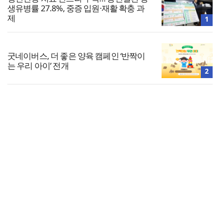
생유병률 27.8%, 중증 입원·재활 확충 과
제
1
굿네이버스, 더 좋은 양육 캠페인 ‘반짝이
는 우리 아이’ 전개
2
희망친구 기아대책, 예장통합서 베네수엘
라 긴급구호 후원금 5천만 원 전달받아
3
전체보기
4
[사설] 군의 심각한 기강해이, 누구 때문인
교회일반
가
교회
교회언론
회사소개
개인정보처리방침
PC버전
COPYRIGHT © 기독일보 ALL RIGHT RESERVED
인터뷰