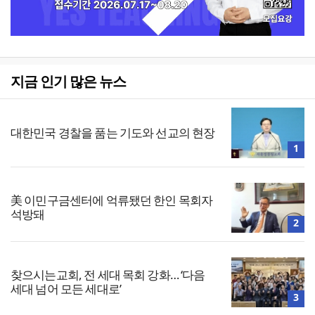
지금 인기 많은 뉴스
대한민국 경찰을 품는 기도와 선교의 현장
1
美 이민구금센터에 억류됐던 한인 목회자
석방돼
2
찾으시는교회, 전 세대 목회 강화… ‘다음
세대 넘어 모든 세대로’
3