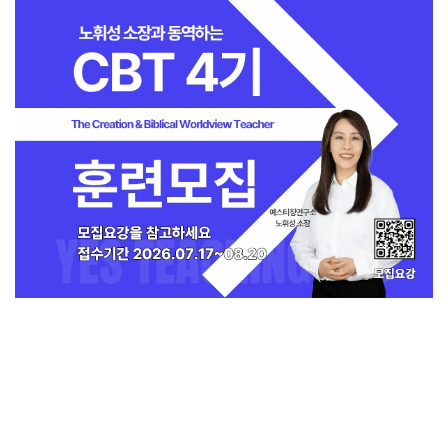
지금 인기 많은 뉴스
전체보기
[독자투고] 폭염 속 90세 노점 할머니 “나
중에 물건 사드릴게요”
교회일반