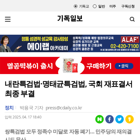
기독교
일반
미주
구독신청
내란특검법·명태균특검법, 국회 재표결서
최종 부결
정치
박용국 기자
press@cdaily.co.kr
입력 2025. 04. 17 18:40
쌍특검법 모두 정족수 미달로 자동 폐기… 민주당의 재의결
시도 무산