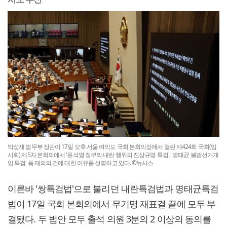
박성재 법무부 장관이 17일 오후 서울 여의도 국회 본회의장에서 열린 제424회 국회(임
시회) 제5차 본회의에서 '윤석열 정부의 내란 행위의 진상규명 특검', '명태균 불법선거개
입 특검' 등 재의의 건에 대한 이유를 설명하고 있다. ©뉴시스
이른바 '쌍특검법'으로 불리던 내란특검법과 명태균특검
법이 17일 국회 본회의에서 무기명 재표결 끝에 모두 부
결됐다. 두 법안 모두 출석 의원 3분의 2 이상의 동의를