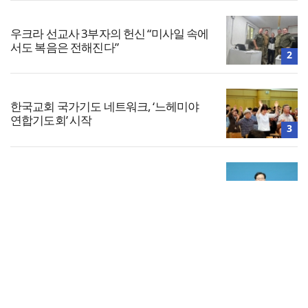
우크라 선교사 3부자의 헌신 “미사일 속에
서도 복음은 전해진다”
2
한국교회 국가기도 네트워크, ‘느헤미야
연합기도회’ 시작
3
대한민국 경찰을 품는 기도와 선교의 현장
4
전체보기
“킹스보이스오페라컴퍼니, 하나님의 목소
리로 세상에 선한 영향력을”
교회일반
5
교회