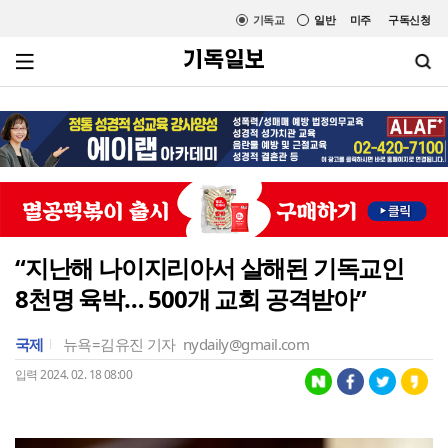
기독교
일반
미주
구독신청
“지난해 나이지리아서 살해된 기독교인
8천명 육박… 500개 교회 공격받아”
국제
뉴욕=김유진 기자
nydaily@gmail.com
입력 2024. 02. 18 08:00