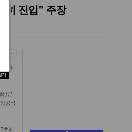
확히 진입" 주장
밝혔다.
않기
 철산군
 성공적
13초에