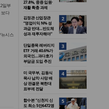
27.8%, 중증 입원·
22일부
재활 확충 과제
 보다
김정관 산업장관
2
“영업이익 N% 성
과급 반대…반도체
성과 재투자해야”
/뉴시스
단일종목 레버리지
3
ETF 거래 40.6%가
외국인…과다호가
부담금 도입 추진
미 국무부, 김동식
4
목사 납치·사망 배
상 판결문 북한대
표부에 전달
합수본 “신천지 신
5
도 최소 5만6472명