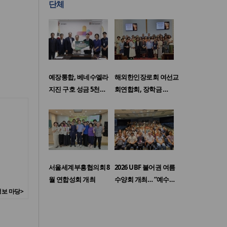
단체
예장통합, 베네수엘라
해외한인장로회 여선교
지진 구호 성금 5천…
회연합회, 장학금 …
서울세계부흥협의회 8
2026 UBF 불어권 여름
월 연합성회 개최
수양회 개최… “예수…
보 마당>