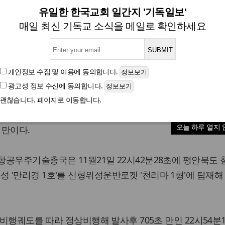
 발사 성공 발표… "궤도에 정
유일한 한국교회 일간지 '기독일보'
매일 최신 기독교 소식을 메일로 확인하세요
김정은 현지 발사 참관
개인정보 수집 및 이용
에 동의합니다.
광고성 정보 수신
에 동의합니다.
글자크기
괜찮습니다. 페이지로 이동합니다.
최초의 군사정찰위성 '만리경 1호'의 3차 발사가 성공했다고 
오늘 하루 열지 
 만이다.
공우주기술총국은 11월21일 22시42분28초에 평안북도
'만리경 1호'를 신형위성운반로켓 '천리마 1형'에 탑재해
 비행궤도를 따라 정상비행해 발사후 705초 만인 22시54분