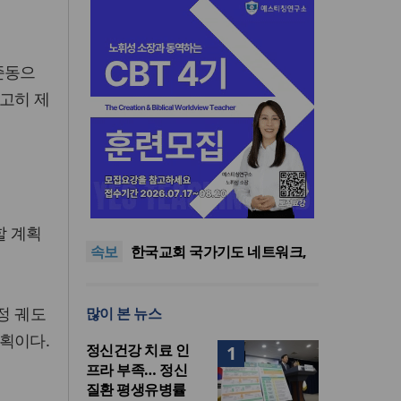
준동으
고히 제
한기연 “전쟁을 부르는 정책을
중단하라”
정신건강 치료 인프라 부족…
정신질환 평생유병률 27.8%,
대한민국 경찰을 품는 기도와
할 계획
속보
중증 입원·재활 확충 과제
선교의 현장
한국교회 국가기도 네트워크,
‘느헤미야 연합기도회’ 시작
“기도로 시작한 스틸 美 대사,
한미동맹의 가교 되어주길”
한기연 “전쟁을 부르는 정책을
정 궤도
많이 본 뉴스
중단하라”
정신건강 치료 인프라 부족…
정신질환 평생유병률 27.8%,
획이다.
정신건강 치료 인
1
중증 입원·재활 확충 과제
프라 부족… 정신
질환 평생유병률