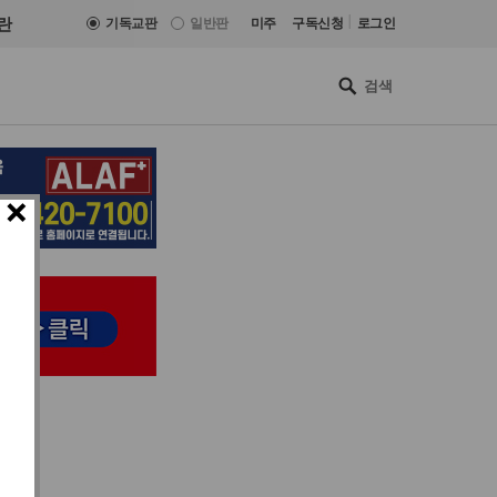
|
란
기독교판
일반판
미주
구독신청
로그인
×