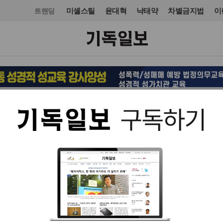
미셸스틸
윤대혁
낙태약
차별금지법
이
트랜딩
정치
입력 2023. 11. 22 06:43