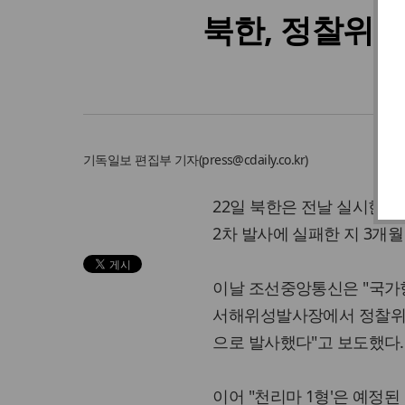
북한, 정찰위성
기독일보
편집부 기자
(
press@cdaily.co.kr
)
22일 북한은 전날 실시한 
2차 발사에 실패한 지 3개월
이날 조선중앙통신은 "국가항
서해위성발사장에서 정찰위성 
으로 발사했다"고 보도했다.
이어 "천리마 1형'은 예정된