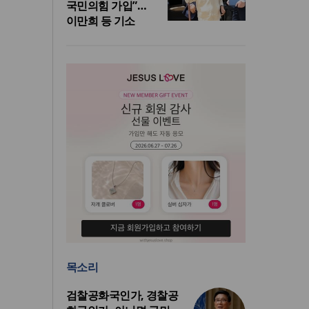
국민의힘 가입”…
이만희 등 기소
목소리
검찰공화국인가, 경찰공