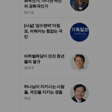
화국인가, 아니면 국민
의 공화국인가
양기성
[사설] ‘검수완박’ 마침
표, 피해자는 힘없는 국
민
바퀴벌레당이 던진 청년
들의 절규
정재우
하나님이 지키시는 사람
들, 국민을 지키는 경찰
최선