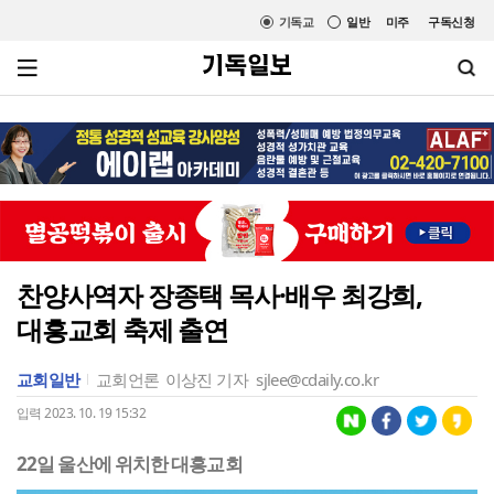
기독교
일반
미주
구독신청
찬양사역자 장종택 목사·배우 최강희,
대흥교회 축제 출연
교회일반
교회언론
이상진 기자
sjlee@cdaily.co.kr
입력 2023. 10. 19 15:32
22일 울산에 위치한 대흥교회