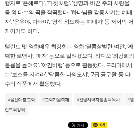
행자로 ‘은혜로다’, ‘다윗처럼’, ‘생명과 바꾼 주의 사랑을’
등 외 다수의 곡을 작곡했다. ‘하나님을 감동시키는 예배
자’, ‘온유야, 아빠야’, ‘영적 외도하는 예배자’ 등 저서의 저
자이기도 하다.
탤런트 및 영화배우 최강희는 영화 ‘달콤살벌한 여인’, ‘째
째한 로맨사’, ‘애자’ 등으로 알려졌으며, 라디오 ‘최강희의
볼륨을 높여요’, ‘야간비행’ 등으로 활동했다. 드라마에서
는 ‘보스를 지켜라’, ‘달콤한 나의도시’, ‘7급 공무원’ 등 다
수의 작품에서 활동했다.
#
울산대흥교회
#
교회가을축제
#
찬양사역자장종택목사
#
탤
런트최강희