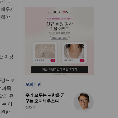
까? 그
 배우지
선해야
만 이것
풍경으로
오피니언
학 과목
우리 모두는 귀향을 꿈
술의 윤
꾸는 오디세우스다
하는 이
정재우
영원한