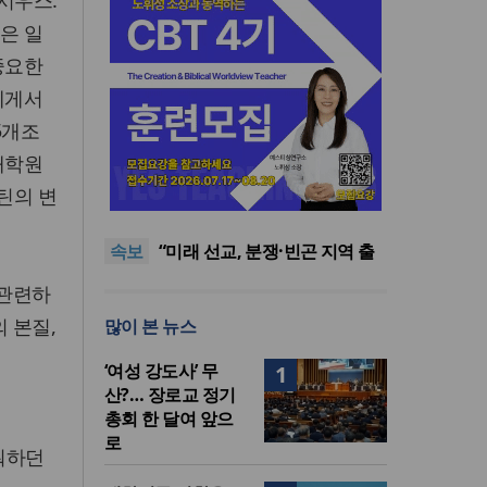
튀시우스.
들은 일
중요한
에게서
5개조
대학원
[최원호 목사의 영혼의 양식 63]
틴의 변
말씀은 같은데 왜 열매는 다를
美 이민구금센터에 억류됐던
까?
한인 목회자 석방돼
우크라 선교사 3부자의 헌신
속보
“미사일 속에서도 복음은 전해
“미래 선교, 분쟁·빈곤 지역 출
진다”
신이 주도”
인도 마하라슈트라주 개종 금
 관련하
지법 시행… 기독교계 강력 반
[최원호 목사의 영혼의 양식 63]
 본질,
많이 본 뉴스
발
말씀은 같은데 왜 열매는 다를
美 이민구금센터에 억류됐던
까?
한인 목회자 석방돼
‘여성 강도사’ 무
1
산?… 장로교 정기
총회 한 달여 앞으
로
려워하던