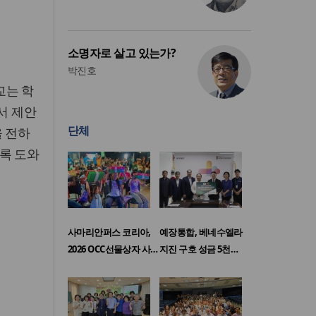
소명자로 살고 있는가?
박진호
교는 학
서 제안
단체
을 전하
록 도와
사마리안퍼스 코리아,
예장통합, 베네수엘라
2026 OCC선물상자 사…
지진 구호 성금 5천…