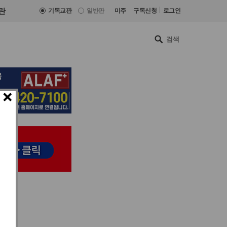
|
란
기독교판
일반판
미주
구독신청
로그인
×