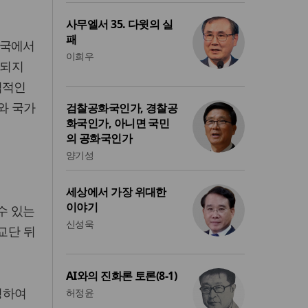
사무엘서 35. 다윗의 실
패
미국에서
이희우
급되지
법적인
회와 국가
검찰공화국인가, 경찰공
화국인가, 아니면 국민
의 공화국인가
양기성
세상에서 가장 위대한
이야기
수 있는
신성욱
교단 뒤
AI와의 진화론 토론(8-1)
빙하여
허정윤