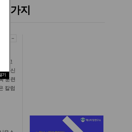
 3가지
시절 고
 쓴 ‘신
않기
록 훈련
은 칼럼