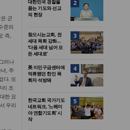
대한민국 경찰을
2
품는 기도와 선교
의 현장
같은 군
 수준의
찾으시는교회, 전
3
 즉,
세대 목회 강화…
‘다음 세대 넘어 모
든 세대로’
 그러나
美 이민구금센터에
4
녀, 주
억류됐던 한인 목
없다. 또
회자 석방돼
우리 조
대한 요
한국교회 국가기도
5
서 우리
네트워크, ‘느헤미
야 연합기도회’ 시
작