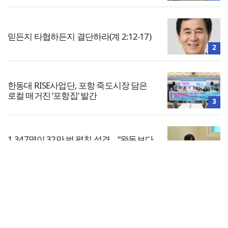
믿든지 타협하든지 결단하라(계 2:12-17)
2
한동대 RISE사업단, 포항 죽도시장 담은
로컬 매거진 ‘포항집’ 발간
3
1,347명이 32만 번 펼친 성경… “완독보다
중요한 것, 다시 시작할 힘”
4
전체보기
한남대·KAIST, 세계적 광자·전자기학 국제
학술대회 ‘PIERS’ 대전 유치
교회일반
5
교회