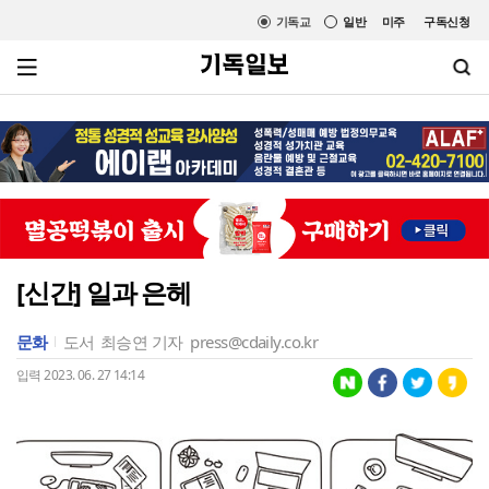
기독교
일반
미주
구독신청
[신간] 일과 은헤
문화
도서
최승연 기자
press@cdaily.co.kr
입력 2023. 06. 27 14:14