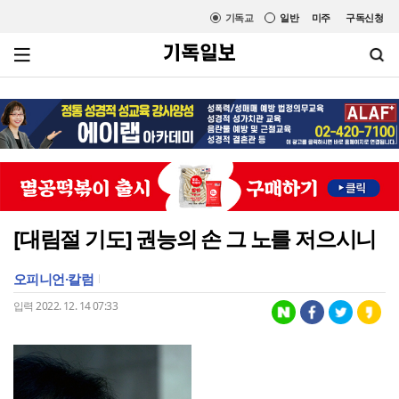
기독교
일반
미주
구독신청
[대림절 기도] 권능의 손 그 노를 저으시니
오피니언·칼럼
입력 2022. 12. 14 07:33