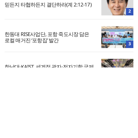
믿든지 타협하든지 결단하라(계 2:12-17)
2
한동대 RISE사업단, 포항 죽도시장 담은
로컬 매거진 ‘포항집’ 발간
3
한남대·KAIST, 세계적 광자·전자기학 국제
학술대회 ‘PIERS’ 대전 유치
4
전체보기
느헤미야 연합기도회, ‘왕의 기도’로 나라·
한국교회·다음세대 위해 합심
교회일반
5
교회
교회언론
회사소개
개인정보처리방침
PC버전