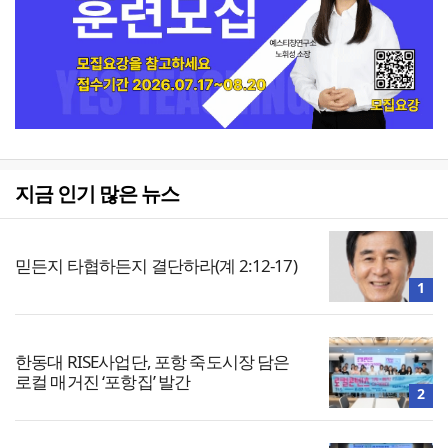
지금 인기 많은 뉴스
믿든지 타협하든지 결단하라(계 2:12-17)
1
한동대 RISE사업단, 포항 죽도시장 담은
로컬 매거진 ‘포항집’ 발간
2