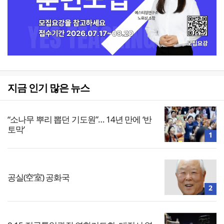
지금 인기 많은 뉴스
“소나무 뿌리 뽑던 기도원”… 14년 만에 ‘반
토막’
1
공실(空室) 공화국
2