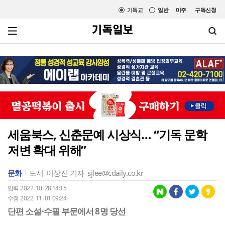
기독교
일반
미주
구독신청
세움북스, 신춘문예 시상식… “기독 문학
저변 확대 위해”
문화
도서
이상진 기자
sjlee@cdaily.co.kr
입력 2022. 10. 28 14:15
수정 2022. 11. 01 09:24
단편 소설·수필 부문에서 8명 당선