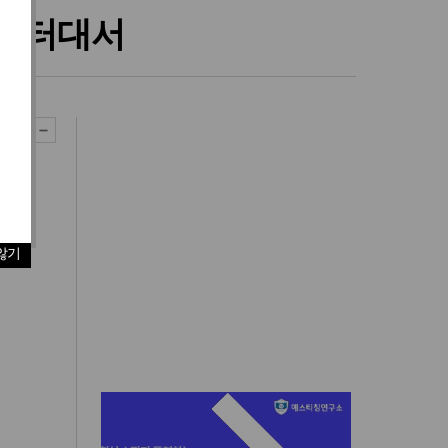
 루터대서
않기