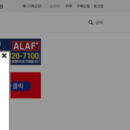
|
란
기독교판
일반판
미주
구독신청
로그인
×