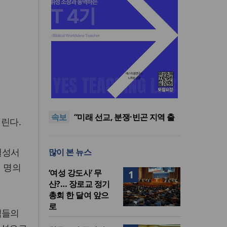
[최원호 목사의 영혼의 양식 63]
말씀은 같은데 왜 열매는 다를
美 이민구금센터에 억류됐던
까?
한인 목회자 석방돼
우크라 선교사 3부자의 헌신
속보
“미사일 속에서도 복음은 전해
“미래 선교, 분쟁·빈곤 지역 출
열린다.
진다”
신이 주도”
인도 마하라슈트라주 개종 금
지법 시행… 기독교계 강력 반
[최원호 목사의 영혼의 양식 63]
델성서
많이 본 뉴스
발
말씀은 같은데 왜 열매는 다를
美 이민구금센터에 억류됐던
까?
한인 목회자 석방돼
여 명의
‘여성 강도사’ 무
1
산?… 장로교 정기
총회 한 달여 앞으
로
직들의