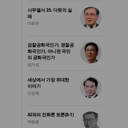
사무엘서 35. 다윗의 실
패
이희우
검찰공화국인가, 경찰공
화국인가, 아니면 국민
의 공화국인가
양기성
세상에서 가장 위대한
이야기
신성욱
AI와의 진화론 토론(8-1)
허정윤