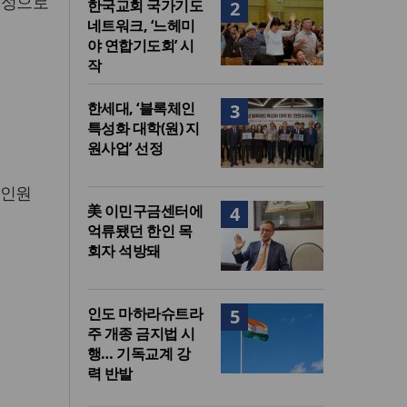
영성으로
한국교회 국가기도
2
네트워크, ‘느헤미
야 연합기도회’ 시
작
한세대, ‘블록체인
3
특성화 대학(원) 지
원사업’ 선정
 인원
美 이민구금센터에
4
억류됐던 한인 목
회자 석방돼
인도 마하라슈트라
5
주 개종 금지법 시
행… 기독교계 강
력 반발