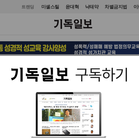
미셸스틸
윤대혁
낙태약
차별금지법
이
트랜딩
목회·신학
입력 2022. 10. 05 18:24