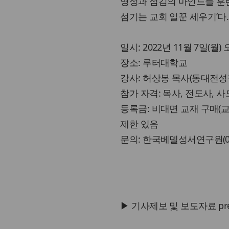
영성과 섬김의 마인드를 훈
섬기는 교회 일꾼 세우기’다
일시: 2022년 11월 7일(월)
장소: 루터대학교
강사: 허상봉 목사(동대전
참가 자격: 목사, 전도사, 사
등록금: 비대면 교재 구매(교재 
제한 있음
문의: 한국베델성서연구원(02-378
▶ 기사제보 및 보도자료 press@