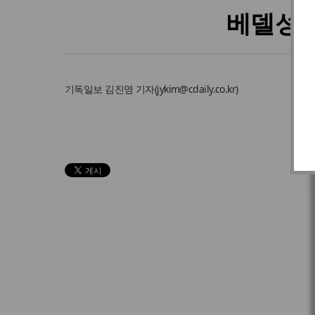
베델성서
기독일보
김진영 기자
(
jykim@cdaily.co.kr
)