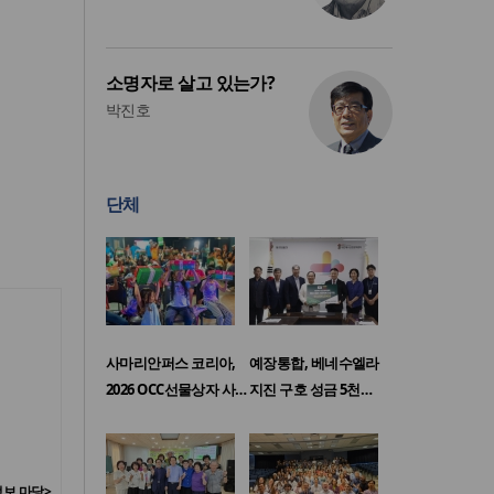
소명자로 살고 있는가?
박진호
단체
사마리안퍼스 코리아,
예장통합, 베네수엘라
2026 OCC선물상자 사…
지진 구호 성금 5천…
보 마당>