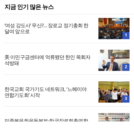
지금 인기 많은 뉴스
‘여성 강도사’ 무산?… 장로교 정기총회 한
달여 앞으로
1
美 이민구금센터에 억류됐던 한인 목회자
석방돼
2
한국교회 국가기도 네트워크, ‘느헤미야
연합기도회’ 시작
3
민족복음화운동본부·한국장로회총연합
회, 2027 대성회 위해 협력
4