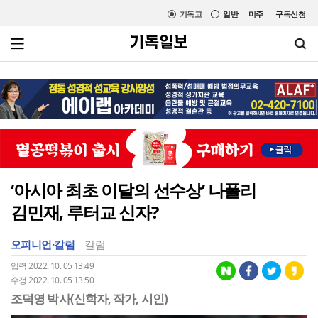
기독교
일반
미주
구독신청
‘아시아 최초 이달의 선수상’ 나폴리
김민재, 루터교 신자?
오피니언·칼럼
칼럼
입력 2022. 10. 05 13:49
수정 2022. 10. 05 13:50
조덕영 박사(신학자, 작가, 시인)