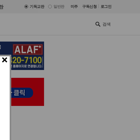
|
란
기독교판
일반판
미주
구독신청
로그인
×