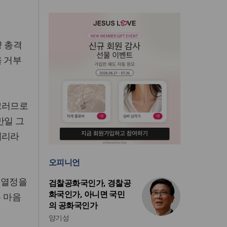
량 총격
을 거부
그러므로
만일 그
시리라
오피니언
 열정을
검찰공화국인가, 경찰공
화국인가, 아니면 국민
온 마음
의 공화국인가
양기성