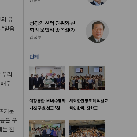
명의 유
성경의 신적 권위와 신
 “믿음
학의 문법적 종속성(2)
김정부
단체
 우리
 매우
예장통합, 베네수엘라
해외한인장로회 여선교
지진 구호 성금 5천…
회연합회, 장학금 …
 뜨거운
고통은 우
계는 진