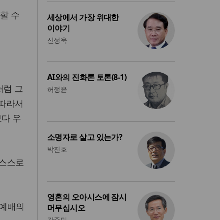
할 수
세상에서 가장 위대한
이야기
신성욱
AI와의 진화론 토론(8-1)
처럼 그
허정윤
 따라서
보다 우
소명자로 살고 있는가?
박진호
 스스로
영혼의 오아시스에 잠시
 예배의
머무십시오
강준민