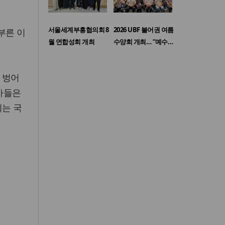
서울세계부흥협의회 8
2026 UBF 불어권 여름
부른 이
월 연합성회 개최
수양회 개최… “예수…
 벙어
회자들은
리는 국