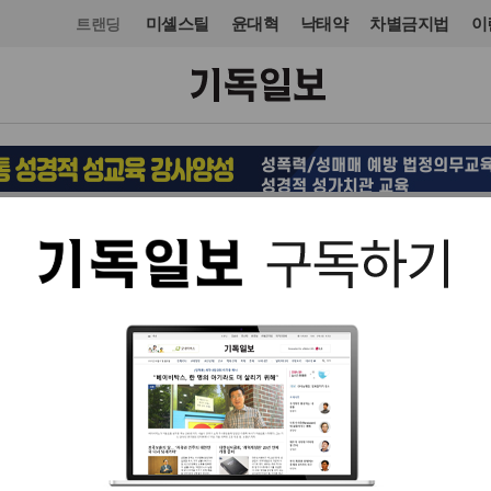
미셸스틸
윤대혁
낙태약
차별금지법
이
트랜딩
국제
미주·중남미
입력 2022. 07. 04 13:47