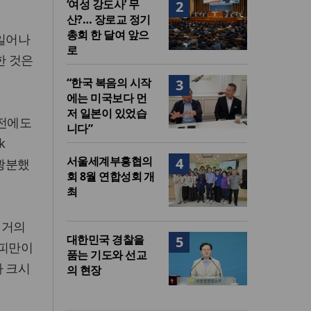
‘여성 강도사’ 무
2
산?… 장로교 정기
총회 한 달여 앞으
 일어나
로
한 것은
“한국 복음의 시작
3
에는 미국보다 먼
저 일본이 있었습
 전에도
니다”
k
서울세계부흥협의
4
 광분했
회 8월 연합성회 개
최
 거의
대한민국 경찰을
5
 피만이
품는 기도와 선교
가 크시
의 현장