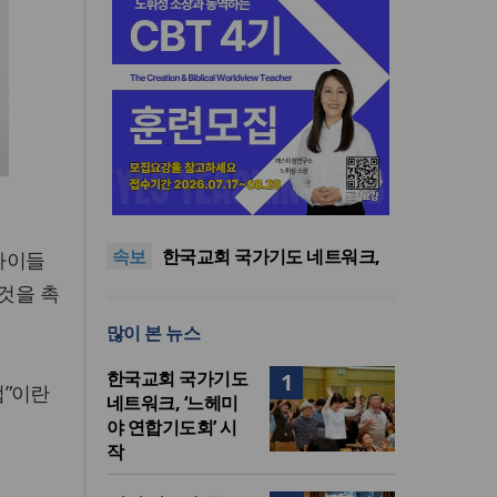
한기연 “전쟁을 부르는 정책을
중단하라”
정신건강 치료 인프라 부족…
정신질환 평생유병률 27.8%,
대한민국 경찰을 품는 기도와
속보
중증 입원·재활 확충 과제
선교의 현장
한국교회 국가기도 네트워크,
아이들
‘느헤미야 연합기도회’ 시작
“기도로 시작한 스틸 美 대사,
 것을 촉
한미동맹의 가교 되어주길”
한기연 “전쟁을 부르는 정책을
많이 본 뉴스
중단하라”
정신건강 치료 인프라 부족…
정신질환 평생유병률 27.8%,
한국교회 국가기도
1
중증 입원·재활 확충 과제
법”이란
네트워크, ‘느헤미
야 연합기도회’ 시
작