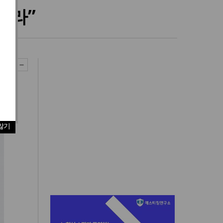
쳐라”
않기