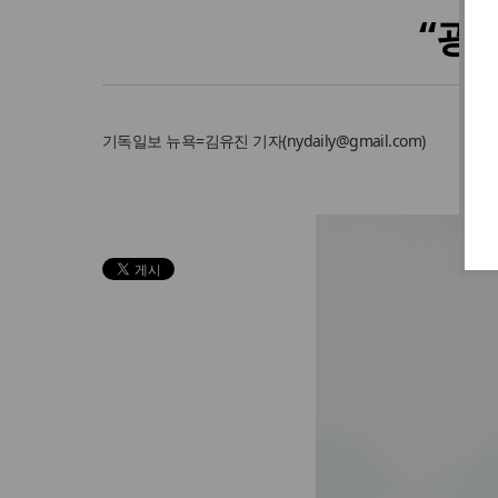
“광
기독일보
뉴욕=김유진 기자
(
nydaily@gmail.com
)