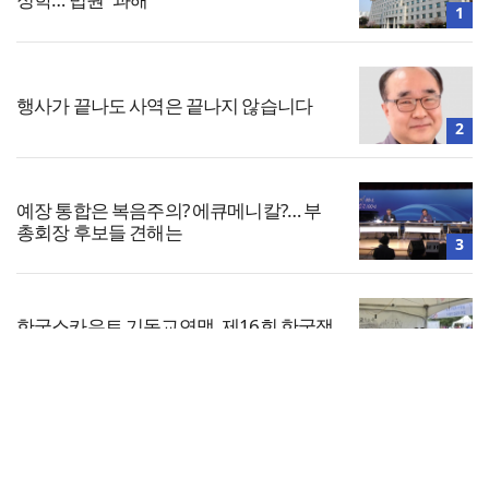
1
행사가 끝나도 사역은 끝나지 않습니다
2
예장 통합은 복음주의? 에큐메니칼?… 부
총회장 후보들 견해는
3
한국스카우트 기독교연맹, 제16회 한국잼
버리 참가
4
전체보기
“예수님은 당신을 사랑합니다” 스티커 붙
였다고 자동차 보험 중단?
교회일반
5