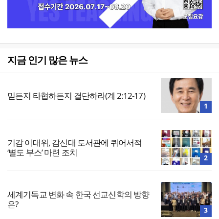
지금 인기 많은 뉴스
믿든지 타협하든지 결단하라(계 2:12-17)
1
기감 이대위, 감신대 도서관에 퀴어서적
‘별도 부스’ 마련 조치
2
세계기독교 변화 속 한국 선교신학의 방향
은?
3