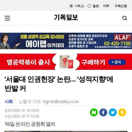
기독교
일반
미주
구독신청
‘서울대 인권헌장’ 논란… ‘성적지향’에
반발 커
사회
노형구 기자
hgroh@cdaily.co.kr
입력 2020. 10. 16 19:25
수정 2020. 10. 17 12:26
16일 온라인 공청회 열려