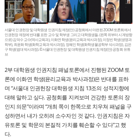
서울대 인권헌장 및 대학원생 인권지침 제정(안) 공청회에서 마련된 ZOOM 토론회에서
인권헌장 제정에 반대를 표한 교수 및 학부생 그리고 대학원생들. (왼쪽 위부터 시계방향
으로) 김덕수 교수(역사교육과), 이화연 학생(윤리교육과 박사과정), 이정빈 학생(생명과
학부), 최윤화 학생(화학교육과 박사과정), 정혜인 학생(화학생물공학부 석사과정), 김은
구 학생(법대 박사과정). ©서울대 인권헌장 및 대학원생 인권지침 제정(안) 공청회 유튜
브
2부 대학원생 인권지침 패널토론에서 진행된 ZOOM 토
론에 이화연 학생(윤리교육과 박사과정)은 반대를 표하
며 “서울대 인권헌장 대학원생 지침 13조의 성적지향에
대해 말하고 싶다. 공청회를 지켜보며 건강한 토론의 장
인지 의문”이라며 “개최 쪽이 한쪽으로 치우쳐 패널을 구
성하면서 내가 오히려 소수자인 것 같다. 인권지침은 자
유토론 및 학문의 본질적 가치를 훼손할 수 있다”고 했
다.