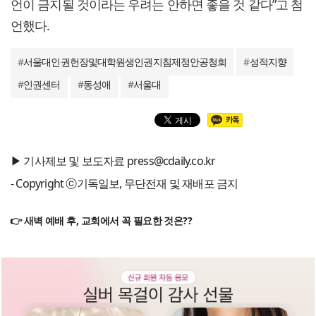
언이 금지될 것이라는 우려는 안하면 좋을 것 같다”고 첨
언했다.
#
서울대인권헌장및대학원생인권지침제정안공청회
#
성적지향
#
인권센터
#
동성애
#
서울대
▶ 기사제보 및 보도자료 press@cdaily.co.kr
- Copyright ⓒ기독일보, 무단전재 및 재배포 금지
👉 새벽 예배 후, 교회에서 꼭 필요한 것은??