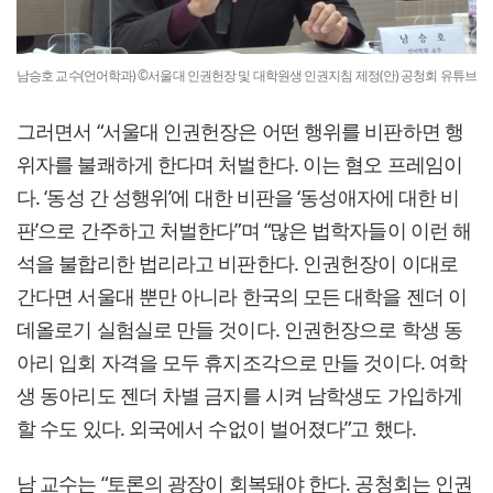
남승호 교수(언어학과) ©서울대 인권헌장 및 대학원생 인권지침 제정(안) 공청회 유튜브
그러면서 “서울대 인권헌장은 어떤 행위를 비판하면 행
위자를 불쾌하게 한다며 처벌한다. 이는 혐오 프레임이
다. ‘동성 간 성행위’에 대한 비판을 ‘동성애자에 대한 비
판’으로 간주하고 처벌한다”며 “많은 법학자들이 이런 해
석을 불합리한 법리라고 비판한다. 인권헌장이 이대로
간다면 서울대 뿐만 아니라 한국의 모든 대학을 젠더 이
데올로기 실험실로 만들 것이다. 인권헌장으로 학생 동
아리 입회 자격을 모두 휴지조각으로 만들 것이다. 여학
생 동아리도 젠더 차별 금지를 시켜 남학생도 가입하게
할 수도 있다. 외국에서 수없이 벌어졌다”고 했다.
남 교수는 “토론의 광장이 회복돼야 한다. 공청회는 인권