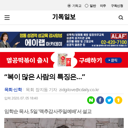
기독교
일반
미주
구독신청
“복이 많은 사람의 특징은…”
목회·신학
목회
장지동 기자
zidgilove@cdaily.co.kr
입력 2020. 07. 05 18:40
임학순 목사, 5일 ‘맥추감사주일예배’서 설교