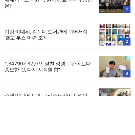
은?
1
기감 이대위, 감신대 도서관에 퀴어서적
‘별도 부스’ 마련 조치
2
1,347명이 32만 번 펼친 성경… “완독보다
중요한 것, 다시 시작할 힘”
3
소셜 미디어 시대, 그리스도인이 지켜야
할 품격
4
전체보기
믿든지 타협하든지 결단하라(계 2:12-17)
교회일반