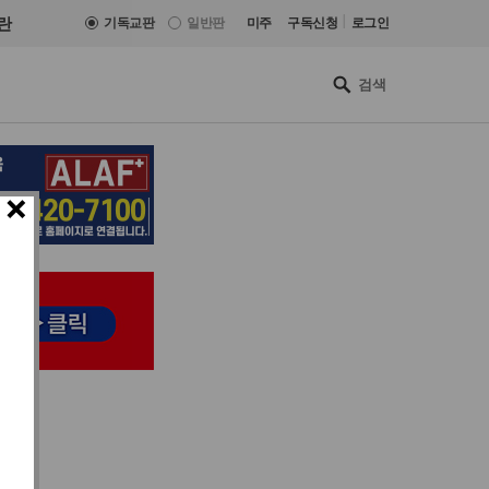
|
란
기독교판
일반판
미주
구독신청
로그인
×