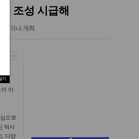
' 조성 시급해
책 세미나 개최
속해서
않기
하다는
모아 이
중심으로
진 박사
, 다양