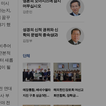
영혼의 오아시스에 잠시
 미시
머무십시오
하는지,
강준민
이 꿈꾸
야기 했
성경의 신적 권위와 신
학의 문법적 종속성(2)
김정부
 비추어
"근본적
단체
터 새롭
법이 될
전 연대
예장통합, 베네수엘라
해외한인장로회 여선교
교사 부
지진 구호 성금 5천…
회연합회, 장학금 …
분야 전