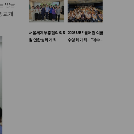
는 양금
"종교개
서울세계부흥협의회 8
2026 UBF 불어권 여름
월 연합성회 개최
수양회 개최… “예수…