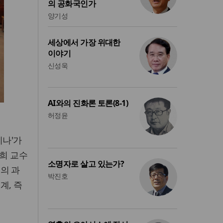
의 공화국인가
양기성
세상에서 가장 위대한
이야기
신성욱
AI와의 진화론 토론(8-1)
허정윤
미나'가
금희 교수
소명자로 살고 있는가?
의 과
박진호
계, 즉