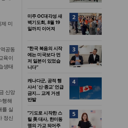
미주 OC대각성 새
2
벽기도회, 8월 19
이제 미
일까지 이어져
“한국 복음의 시작
3
지역공동
에는 미국보다 먼
교교육이
저 일본이 있었습
학습생태
니다”
캐나다군, 공적 행
4
사서 '신·종교' 언급
금 신앙
금지… 교계 거센
반발
수행해
대를 실
“기도로 시작한 스
5
아 정신
틸 美 대사, 한미동
맹의 가교 되어주