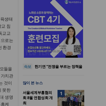
교육생태
학교 침
기독교교
식으로는
런 환경
민족복음화운동본부·한국장로
회총연합회, 2027 대성회 위해
한국교회 국가기도 네트워크,
협력
‘느헤미야 연합기도회’ 시작
“기도로 시작한 스틸 美 대사,
속보
한미동맹의 가교 되어주길”
한기연 “전쟁을 부르는 정책을
부모들을
중단하라”
서울세계부흥협의회 8월 연합
 가치관
성회 개최
민족복음화운동본부·한국장로
는 것이
많이 본 뉴스
회총연합회, 2027 대성회 위해
한국교회 국가기도 네트워크,
협력
‘느헤미야 연합기도회’ 시작
지 못한
서울세계부흥협의
1
세대 생명
회 8월 연합성회 개
최
부흥케