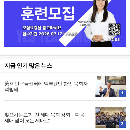
지금 인기 많은 뉴스
美 이민구금센터에 억류됐던 한인 목회자
석방돼
1
찾으시는교회, 전 세대 목회 강화… ‘다음
세대 넘어 모든 세대로’
2