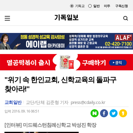
기독교
일반
미주
구독신청
"위기 속 한인교회, 신학교육의 돌파구
찾아라!"
교회일반
교단/단체
김준형 기자
press@cdaily.co.kr
입력 2016. 09. 16 06:51
[인터뷰] 미드웨스턴침례신학교 박성진 학장