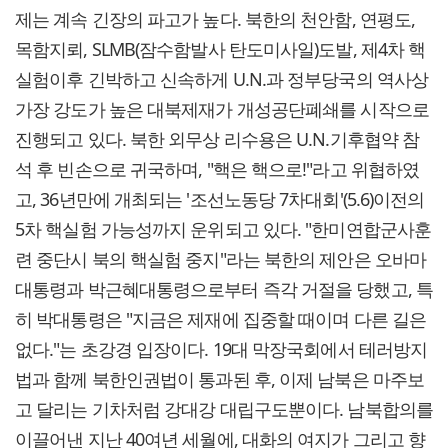
제는 계속 긴장의 파고가 높다. 북한의 천안함, 연평도,
목함지뢰, SLMB(잠수함발사 탄도미사일)도발, 제4차 핵
실험이후 긴박하고 신속하게 U.N.과 정부당국의 역사상
가장 강도가 높은 대북제재가 개성공단폐쇄를 시작으로
진행되고 있다. 북한 외무상 리수용은 U.N.기후협약 참
석 후 빈손으로 귀국하며, "핵은 핵으로!"라고 위협하였
고, 36년만에 개최되는 '조선노동당 7차대회'(5.6)이전의
5차 핵실험 가능성까지 운위되고 있다. "한미연합군사훈
련 중단시 북의 핵실험 중지"라는 북한의 제안은 오바마
대통령과 박근혜대통령으로부터 즉각 거절을 당했고, 특
히 박대통령은 "지금은 제재에 집중할 때이며 다른 길은
없다."는 초강경 입장이다. 19대 막장국회에서 테러방지
법과 함께 북한인권법이 통과된 후, 이제 남북은 마주보
고 달리는 기차처럼 강대강 대립구도뿐이다. 남북합의를
이끌어낸 지난 40여년 세월에, 대화의 여지가 그리고 향