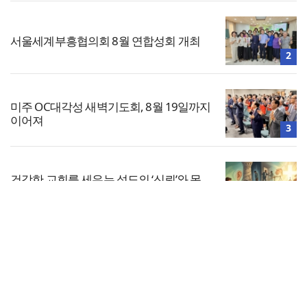
서울세계부흥협의회 8월 연합성회 개최
2
미주 OC대각성 새벽기도회, 8월 19일까지
이어져
3
건강한 교회를 세우는 성도의 ‘신뢰’와 목
회자의 ‘경청’
4
전체보기
민족복음화운동본부·한국장로회총연합
회, 2027 대성회 위해 협력
교회일반
5
교회