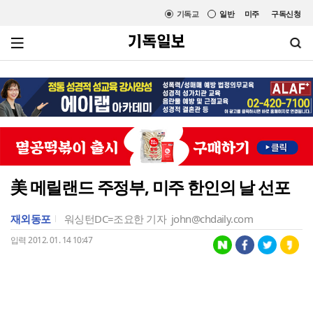
기독교
일반
미주
구독신청
美 메릴랜드 주정부, 미주 한인의 날 선포
재외동포
워싱턴DC=조요한 기자
john@chdaily.com
입력 2012. 01. 14 10:47