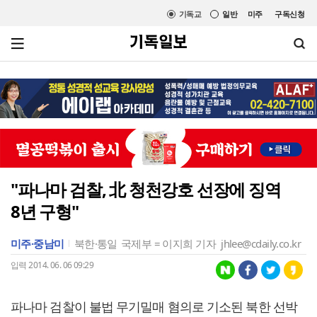
기독교
일반
미주
구독신청
"파나마 검찰, 北 청천강호 선장에 징역
8년 구형"
미주·중남미
북한·통일
국제부 = 이지희 기자
jhlee@cdaily.co.kr
입력 2014. 06. 06 09:29
파나마 검찰이 불법 무기밀매 혐의로 기소된 북한 선박