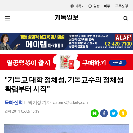
기독교
일반
미주
구독신청
"기독교 대학 정체성, 기독교수의 정체성
확립부터 시작"
목회·신학
박기성 기자
gspark@cdaily.com
입력 2014. 05. 09 15:19