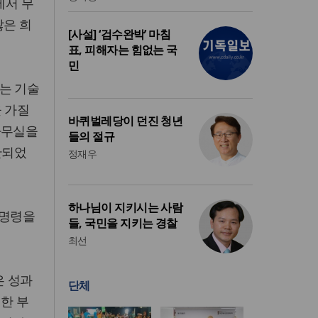
에서 무
많은 희
[사설] ‘검수완박’ 마침
표, 피해자는 힘없는 국
민
는 기술
 가질
바퀴벌레당이 던진 청년
사무실을
들의 절규
산되었
정재우
하나님이 지키시는 사람
정명령을
들, 국민을 지키는 경찰
최선
은 성과
단체
술한 부