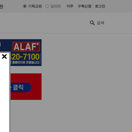
|
란
기독교판
일반판
미주
구독신청
로그인
×