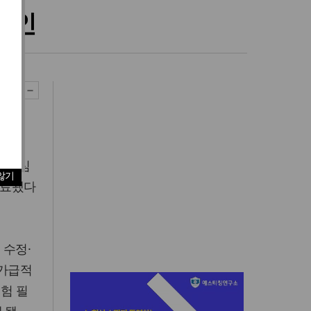
승인
 수정심
않기
완료됐다
 수정·
 가급적
험 필