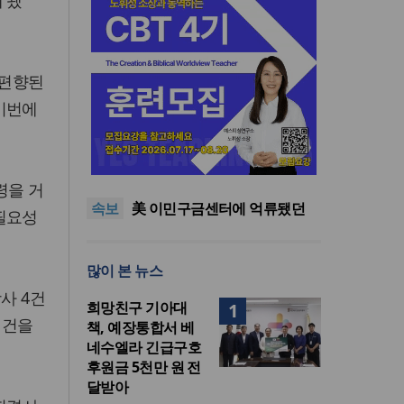
 됐
 편향된
이번에
.
인도 마하라슈트라주 개종 금
지법 시행… 기독교계 강력 반
올리벳대학교, 120만 평 리버사
발
이드 대학 캠퍼스 영구 사용 승
美 이민구금센터에 억류됐던
령을 거
속보
인… 장기 개발 기반 확보
한인 목회자 석방돼
우크라 선교사 3부자의 헌신
필요성
“미사일 속에서도 복음은 전해
“미래 선교, 분쟁·빈곤 지역 출
진다”
신이 주도”
인도 마하라슈트라주 개종 금
많이 본 뉴스
지법 시행… 기독교계 강력 반
올리벳대학교, 120만 평 리버사
발
이드 대학 캠퍼스 영구 사용 승
사 4건
희망친구 기아대
1
인… 장기 개발 기반 확보
1건을
책, 예장통합서 베
네수엘라 긴급구호
후원금 5천만 원 전
달받아