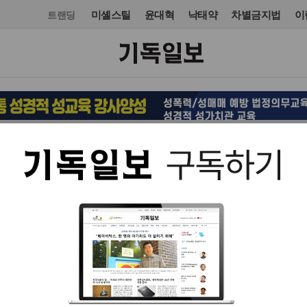
미셸스틸
윤대혁
낙태약
차별금지법
이
트랜딩
교육·학술·종교
교육·학술·종교
입력 2013. 12. 10 20:27