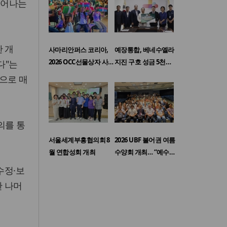
일어나는
 개
사마리안퍼스 코리아,
예장통합, 베네수엘라
2026 OCC선물상자 사…
지진 구호 성금 5천…
다"는
으로 매
의를 통
서울세계부흥협의회 8
2026 UBF 불어권 여름
월 연합성회 개최
수양회 개최… “예수…
수정·보
한 나머