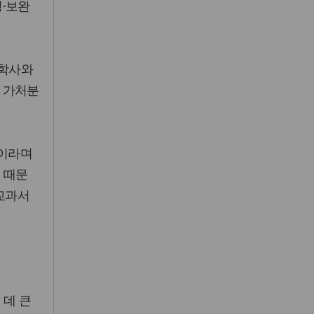
·보완
교학사와
 가처분
"이라며
 때문
 교과서
 데 큰