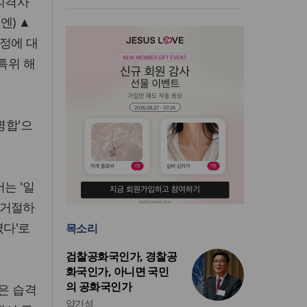
 피격사
엔) ▲
과정에 대
특위 해
병합'으
는 '일
 거절하
였다'로
목소리
검찰공화국인가, 경찰공
화국인가, 아니면 국민
의 공화국인가
찰은 습격
양기성