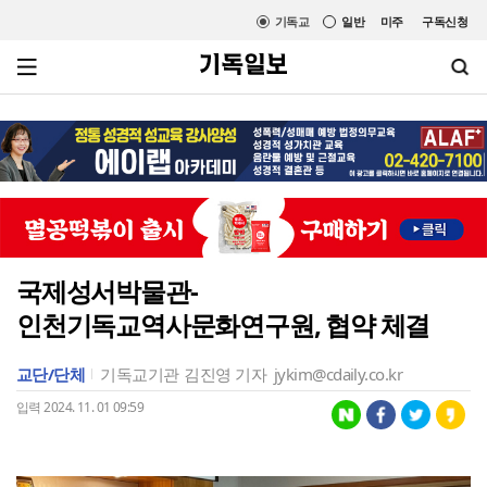
기독교
일반
미주
구독신청
국제성서박물관-
인천기독교역사문화연구원, 협약 체결
교단/단체
기독교기관
김진영 기자
jykim@cdaily.co.kr
입력 2024. 11. 01 09:59