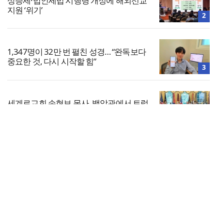
상증세·법인세법 시행령 개정에 해외선교
지원 ‘위기’
2
1,347명이 32만 번 펼친 성경… “완독보다
중요한 것, 다시 시작할 힘”
3
세계로교회 손현보 목사, 백악관에서 트럼
프 대통령 접견
4
전체보기
느헤미야 연합기도회, ‘왕의 기도’로 나라·
한국교회·다음세대 위해 합심
교회일반
5
교회
교회언론
회사소개
개인정보처리방침
PC버전