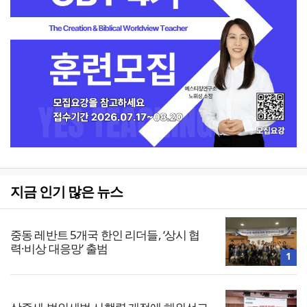
지금 인기 많은 뉴스
중동 레반트 5개국 한인 리더들, ‘상시 협
력·비상 대응망’ 출범
1