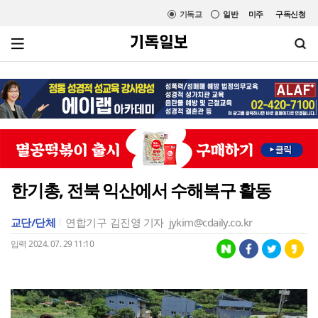
기독교
일반
미주
구독신청
한기총, 전북 익산에서 수해복구 활동
교단/단체
연합기구
김진영 기자
jykim@cdaily.co.kr
입력 2024. 07. 29 11:10