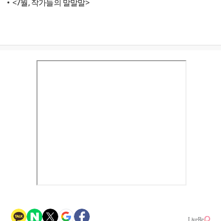
<7월, 작가들의 말말말>