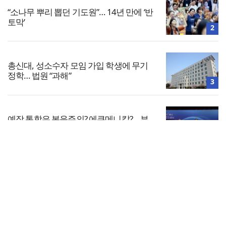
“소나무 뿌리 뽑던 기도원”… 14년 만에 ‘반
토막’
2
총신대, 성소수자 모임 가입 학생에 무기
정학… 법원 “과해”
3
예장 통합은 복음주의? 에큐메니칼?… 부
총회장 후보들 견해는
4
전체보기
지난해 예장 통합 교인 수 214만 명… 전년
대비 5만 명 감소
교회일반
5
교회
교회언론