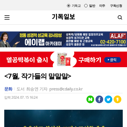
기독교
일반
미주
구독신청
<7월, 작가들의 말말말>
문화
도서
최승연 기자
press@cdaily.co.kr
입력 2024. 07. 15 16:24