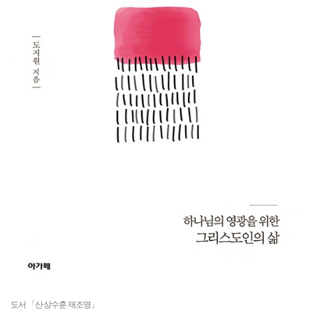
도서 「산상수훈 재조명」