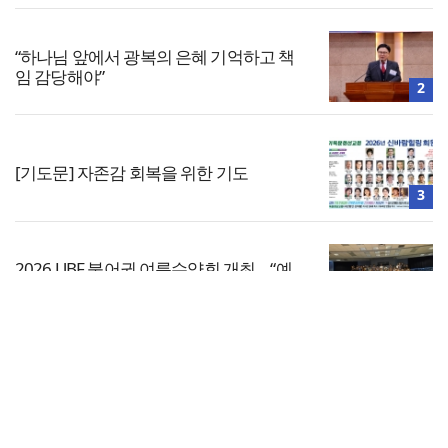
“하나님 앞에서 광복의 은혜 기억하고 책
임 감당해야”
2
[기도문] 자존감 회복을 위한 기도
3
2026 UBF 불어권 여름수양회 개최… “예
수님이 답이다”
4
전체보기
교진추, 2022 개정 통합과학 내 ‘후성유전
해석 가능성’ 관련 청원
교회일반
5
교회