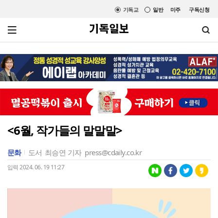
기독교
일반
미주
구독신청
<6월, 작가들의 말말말>
문화
도서
최승연 기자
press@cdaily.co.kr
입력 2024. 06. 19 11:27