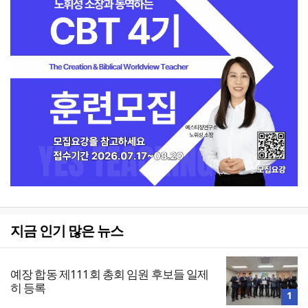
지금 인기 많은 뉴스
예장 합동 제111회 총회 임원 후보들 일제
히 등록
1