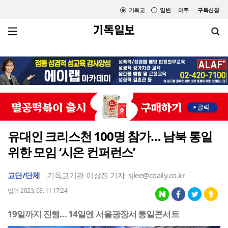
기독교
일반
미주
구독신청
유대인 크리스천 100명 참가… 남북 통일
위한 모임 ‘시온 컨퍼런스’
교단/단체
기독교기관
이상진 기자
sjlee@cdaily.co.kr
입력 2023. 08. 11 17:24
19일까지 진행… 14일엔 서울광장서 통일콘서트