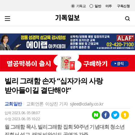
기독교
일반
미주
구독신청
빌리 그래함 손자 “십자가의 사랑
받아들이길 결단해야“
교회일반
교회언론
이상진 기자
sjlee@cdaily.co.kr
입력 2023. 06. 05 08:07
수정 2023. 06. 05 10:22
윌 그래함 목사, 빌리그래함 집회 50주년 기념대회 청소년
집회서 설교, 래퍼 비와이도 공연과 간증