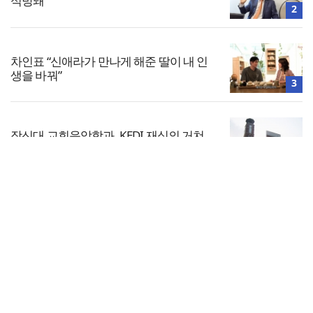
석방돼
2
차인표 “신애라가 만나게 해준 딸이 내 인
생을 바꿔”
3
장신대 교회음악학과, KEDI 재심의 거쳐
‘종교지도자 양성 학과’ 최종 인정
4
전체보기
<8월, 작가들의 말말말>
교회일반
5
교회
교회언론
회사소개
개인정보처리방침
PC버전
COPYRIGHT © 기독일보 ALL RIGHT RESERVED
인터뷰