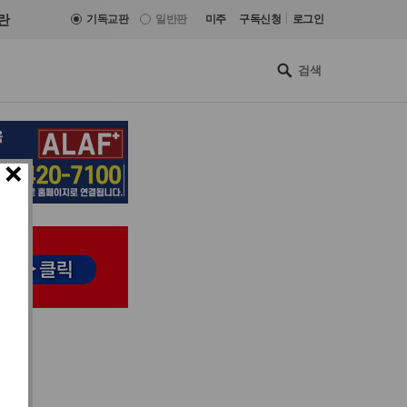
|
란
기독교판
일반판
미주
구독신청
로그인
×