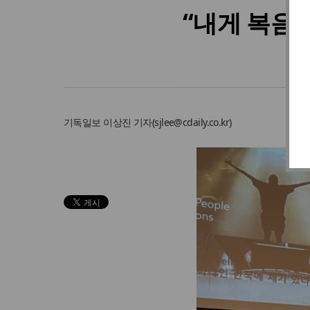
“내게 복음
기독일보
이상진 기자
(
sjlee@cdaily.co.kr
)