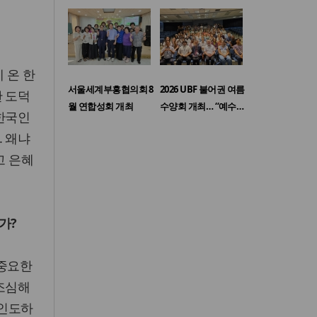
 온 한
서울세계부흥협의회 8
2026 UBF 불어권 여름
한 도덕
월 연합성회 개최
수양회 개최… “예수…
 한국인
. 왜냐
고 은혜
가?
 중요한
 조심해
 인도하