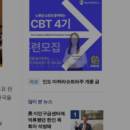
인도 마하라슈트라주 개종 금
지법 시행… 기독교계 강력 반
올리벳대학교, 120만 평 리버사
발
이드 대학 캠퍼스 영구 사용 승
美 이민구금센터에 억류됐던
인… 장기 개발 기반 확보
한인 목회자 석방돼
우크라 선교사 3부자의 헌신
“미사일 속에서도 복음은 전해
“미래 선교, 분쟁·빈곤 지역 출
속보
진다”
신이 주도”
인도 마하라슈트라주 개종 금
대표 란
지법 시행… 기독교계 강력 반
올리벳대학교, 120만 평 리버사
발
이드 대학 캠퍼스 영구 사용 승
 한국을
많이 본 뉴스
인… 장기 개발 기반 확보
美 이민구금센터에
1
억류됐던 한인 목
l
회자 석방돼