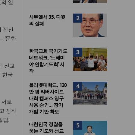
고의 일
사무엘서 35. 다윗
2
의 실패
의 전선
 ‘문화
한국교회 국가기도
3
네트워크, ‘느헤미
야 연합기도회’ 시
된 선교
작
과 한국
올리벳대학교, 120
4
만 평 리버사이드
대학 캠퍼스 영구
, 서로
사용 승인… 장기
고 정직
개발 기반 확보
일답.
대한민국 경찰을
5
품는 기도와 선교