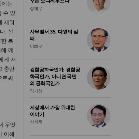
꾸는 오디세우스다
중에는
정재우
 수 있
해 세워
다. 신
사무엘서 35. 다윗의 실
패
정한 복
이희우
의해 깨
에게 서
고 충만
검찰공화국인가, 경찰공
화국인가, 아니면 국민
함으로써
의 공화국인가
양기성
세상에서 가장 위대한
이야기
신성욱
서 무엇
나 이해