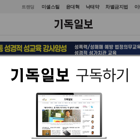
미셸스틸
윤대혁
낙태약
차별금지법
이
트랜딩
교회일반
인터뷰
입력 2023. 05. 08 06:58