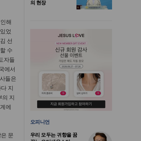
의 현장
 인해
 있었
 김 선
할 수
지도자들
한국에서
교사들은
마다 지
부의 지
세계에
오피니언
많은 문
우리 모두는 귀향을 꿈