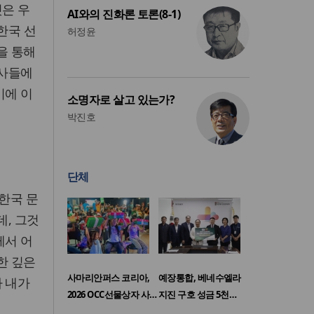
것은 우
AI와의 진화론 토론(8-1)
한국 선
허정윤
을 통해
교사들에
기에 이
소명자로 살고 있는가?
박진호
단체
한국 문
데, 그것
께서 어
한 깊은
사마리안퍼스 코리아,
예장통합, 베네수엘라
가 내가
2026 OCC선물상자 사…
지진 구호 성금 5천…