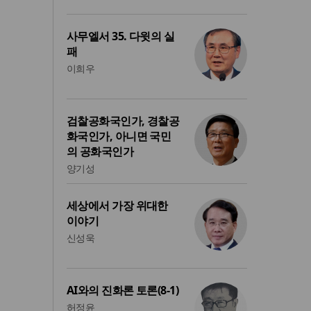
사무엘서 35. 다윗의 실
패
이희우
검찰공화국인가, 경찰공
화국인가, 아니면 국민
의 공화국인가
양기성
세상에서 가장 위대한
이야기
신성욱
AI와의 진화론 토론(8-1)
허정윤