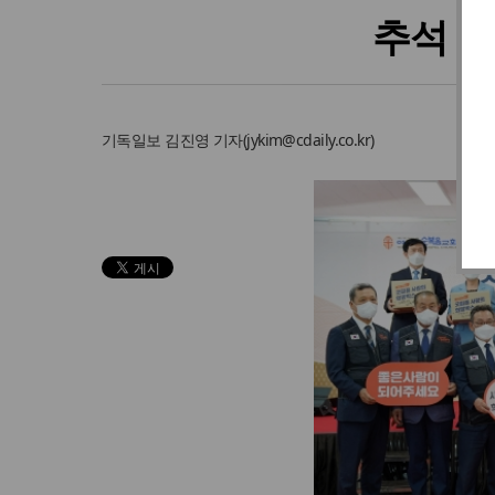
추석 맞
기독일보
김진영 기자
(
jykim@cdaily.co.kr
)