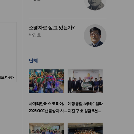
소명자로 살고 있는가?
박진호
단체
보 마당>
사마리안퍼스 코리아,
예장통합, 베네수엘라
2026 OCC선물상자 사…
지진 구호 성금 5천…