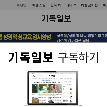
미셸스틸
윤대혁
낙태약
차별금지법
이
트랜딩
사회
복지·인권
입력 2022. 09. 02 15:57