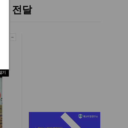
스’ 전달
않기