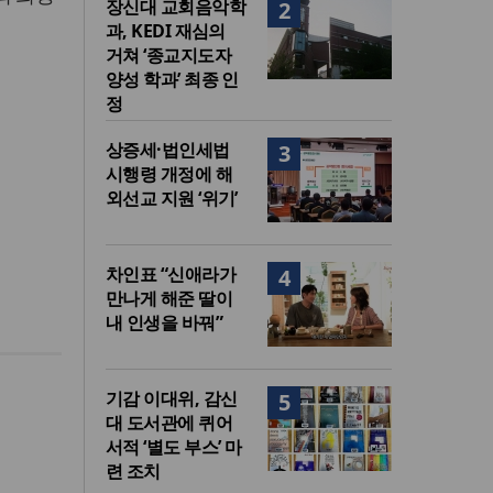
장신대 교회음악학
2
과, KEDI 재심의
거쳐 ‘종교지도자
양성 학과’ 최종 인
정
상증세·법인세법
3
시행령 개정에 해
외선교 지원 ‘위기’
차인표 “신애라가
4
만나게 해준 딸이
내 인생을 바꿔”
기감 이대위, 감신
5
대 도서관에 퀴어
서적 ‘별도 부스’ 마
련 조치