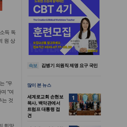
소득 독
기감 이대위, 감신대 도서관에
억 원 상
퀴어서적 ‘별도 부스’ 마련 조치
2026년 상반기 탈북민 입국 63
명… 전년 동기 대비 34.4% 감
오픈AI, 차세대 AI 모델 ‘아스트
소
라’ 일부 활동 중단… “중대한 사
김병기 의원직 제명 요구 국민
속보
이버 공격 역량 배제 못해”
동의청원… 13개 비위 의혹 경
오세훈, 용산공원 아파트 건설
.
찰 수사 11개월째
관측에 재차 반대… “미래세대
기감 이대위, 감신대 도서관에
위한 국가적 자산”
퀴어서적 ‘별도 부스’ 마련 조치
2026년 상반기 탈북민 입국 63
는 “우
많이 본 뉴스
명… 전년 동기 대비 34.4% 감
며 “여
소
세계로교회 손현보
1
추는 것
목사, 백악관에서
트럼프 대통령 접
견
의 희망