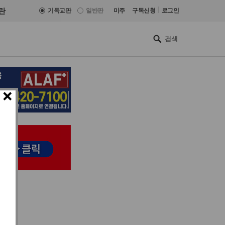
|
란
기독교판
일반판
미주
구독신청
로그인
×