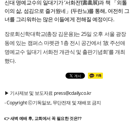
신대 명예교수의 일대기가 ‘서화전’(書畵展)과 책 「외톨
이의 삶, 섬김으로 즐거웠네」(두란노)를 통해, 여전히 그
녀를 그리워하는 많은 이들에게 전해질 예정이다.
장로회신학대학교(총장 김운용)는 25일 오후 서울 광장
동에 있는 캠퍼스 마펫관 1층 전시 공간에서 ‘故 주선애
명예교수 일대기 서화전 개관식 및 출판기념회’를 개최
했다.
▶ 기사제보 및 보도자료 press@cdaily.co.kr
- Copyright ⓒ기독일보, 무단전재 및 재배포 금지
👉 새벽 예배 후, 교회에서 꼭 필요한 것은??