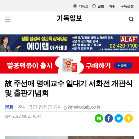
기독교
일반
미주
구독신청
故 주선애 명예교수 일대기 서화전 개관식
및 출판기념회
문화
전시·공연
김진영 기자
jykim@cdaily.co.kr
입력 2022. 08. 25 16:41