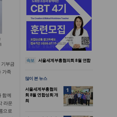
한
“한국 복음의 시작에는 미국보
름
다 먼저 일본이 있었습니다”
“기도로 시작한 스틸 美 대사,
한미동맹의 가교 되어주길”
한기연 “전쟁을 부르는 정책을
속보
중단하라”
서울세계부흥협의회 8월 연합
 기부금
성회 개최
민족복음화운동본부·한국장로
 가족
회총연합회, 2027 대성회 위해
“한국 복음의 시작에는 미국보
많이 본 뉴스
협력
다 먼저 일본이 있었습니다”
“기도로 시작한 스틸 美 대사,
한미동맹의 가교 되어주길”
서울세계부흥협의
1
와 함께
회 8월 연합성회 개
최
각 라운
이름으로