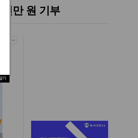
천만 원 기부
않기