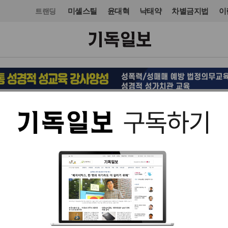
미셸스틸
윤대혁
낙태약
차별금지법
이
트랜딩
교단/단체
NGO
입력 2022. 08. 18 17:37