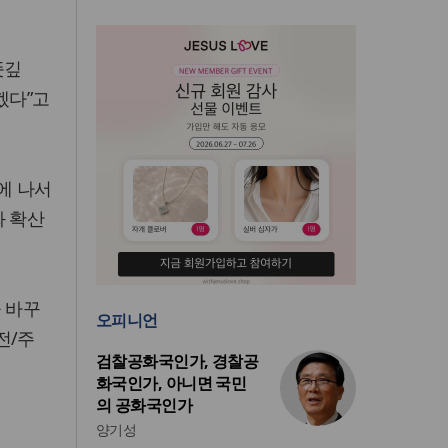
뜻깊
겠다”고
에 나서
화 확산
 바꾸
오피니언
전/주
검찰공화국인가, 경찰공
화국인가, 아니면 국민
의 공화국인가
양기성