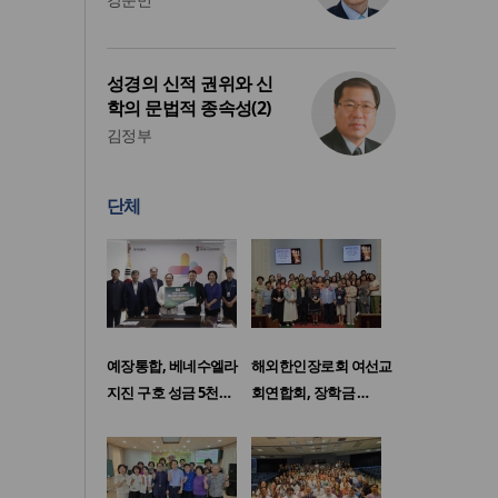
성경의 신적 권위와 신
학의 문법적 종속성(2)
김정부
단체
예장통합, 베네수엘라
해외한인장로회 여선교
지진 구호 성금 5천…
회연합회, 장학금 …