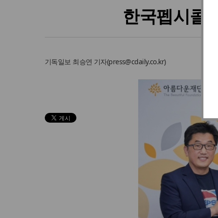
한국펩시콜라
기독일보
최승연 기자
(
press@cdaily.co.kr
)