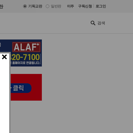
|
란
기독교판
일반판
미주
구독신청
로그인
×