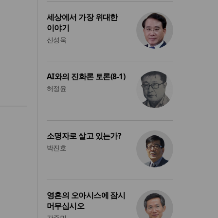
세상에서 가장 위대한
이야기
신성욱
AI와의 진화론 토론(8-1)
허정윤
소명자로 살고 있는가?
박진호
영혼의 오아시스에 잠시
머무십시오
강준민