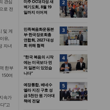
의 관심
미주 OC대각성 새
2
벽기도회, 8월 19
름으로 전
일까지 이어져
민족복음화운동본
3
 및 게
부·한국장로회총
이유,
연합회, 2027 대성
정 자녀
회 위해 협력
“한국 복음의 시작
4
에는 미국보다 먼
역 한부
저 일본이 있었습
니다”
150여
예장통합, 베네수
5
엘라 지진 구호 성
금 5천만 원 기아대
 지속가
책에 전달
다”고