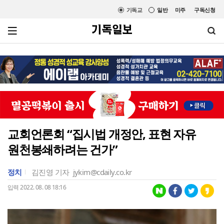
기독교
일반
미주
구독신청
교회언론회 “집시법 개정안, 표현 자유
원천봉쇄하려는 건가”
정치
김진영 기자
jykim@cdaily.co.kr
입력 2022. 08. 08 18:16