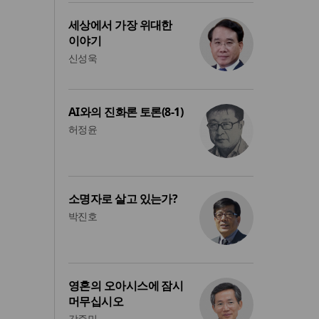
세상에서 가장 위대한
이야기
신성욱
AI와의 진화론 토론(8-1)
허정윤
소명자로 살고 있는가?
박진호
영혼의 오아시스에 잠시
머무십시오
강준민