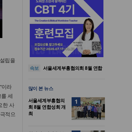
“한국 복음의 시작에는 미국보
다 먼저 일본이 있었습니다”
“기도로 시작한 스틸 美 대사,
 설립을
한미동맹의 가교 되어주길”
한기연 “전쟁을 부르는 정책을
속보
중단하라”
서울세계부흥협의회 8월 연합
성회 개최
민족복음화운동본부·한국장로
회총연합회, 2027 대성회 위해
“한국 복음의 시작에는 미국보
”이라
많이 본 뉴스
협력
다 먼저 일본이 있었습니다”
“기도로 시작한 스틸 美 대사,
교를 세
한미동맹의 가교 되어주길”
서울세계부흥협의
1
요한 사
회 8월 연합성회 개
최
적극적으