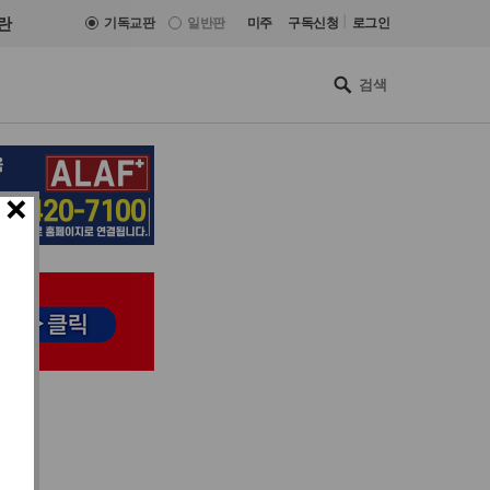
|
란
기독교판
일반판
미주
구독신청
로그인
×