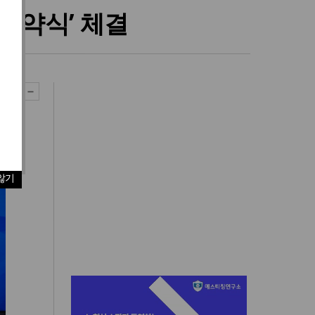
협약식’ 체결
않기