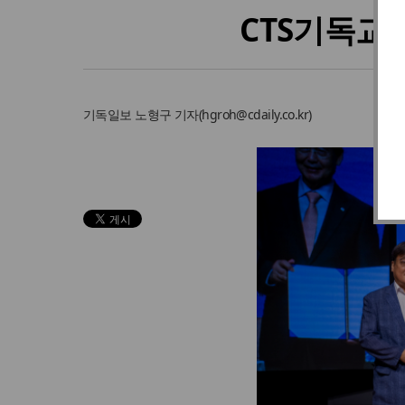
CTS기독교
기독일보
노형구 기자
(
hgroh@cdaily.co.kr
)