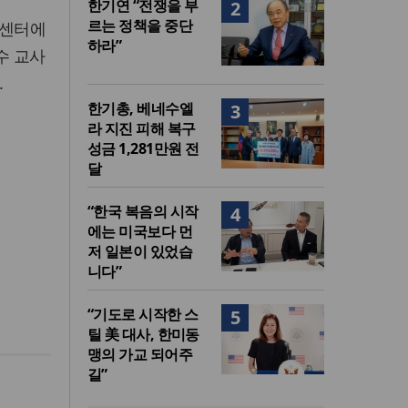
한기연 “전쟁을 부
2
르는 정책을 중단
원센터에
하라”
수 교사
.
한기총, 베네수엘
3
라 지진 피해 복구
성금 1,281만원 전
달
“한국 복음의 시작
4
에는 미국보다 먼
저 일본이 있었습
니다”
“기도로 시작한 스
5
틸 美 대사, 한미동
맹의 가교 되어주
길”