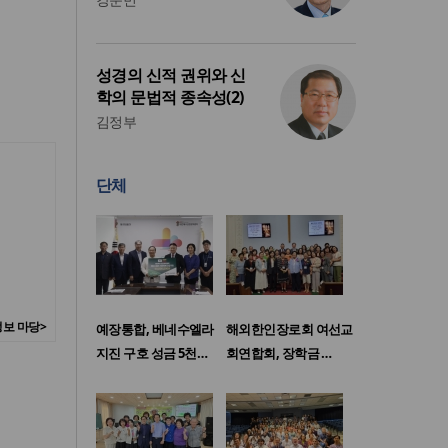
성경의 신적 권위와 신
학의 문법적 종속성(2)
김정부
단체
보 마당>
예장통합, 베네수엘라
해외한인장로회 여선교
지진 구호 성금 5천…
회연합회, 장학금 …