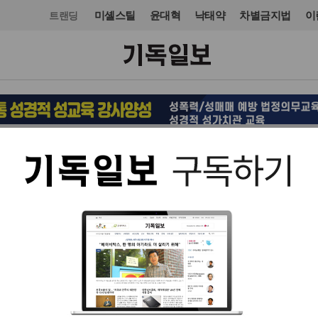
미셸스틸
윤대혁
낙태약
차별금지법
이
트랜딩
교회일반
입력 2020. 07. 25 10:50