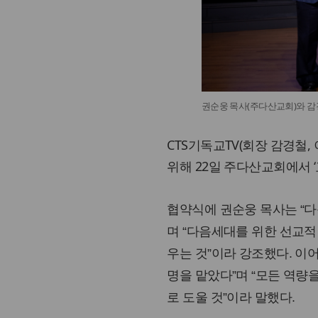
권순웅 목사(주다산교회)와 감경철
CTS기독교TV(회장 감경철,
위해 22일 주다산교회에서 
협약식에 권순웅 목사는 “
며 “다음세대를 위한 선교적
우는 것”이라 강조했다. 이
명을 맡았다”며 “모든 역
로 도울 것”이라 말했다.