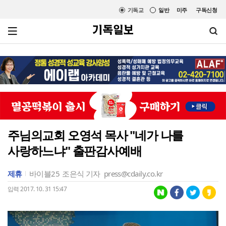
기독교
일반
미주
구독신청
주님의교회 오영석 목사 "네가 나를
사랑하느냐" 출판감사예배
제휴
바이블25
조은식 기자
press@cdaily.co.kr
입력 2017. 10. 31 15:47