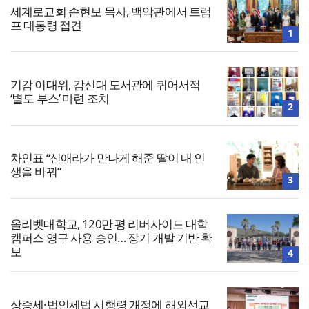
세계로교회 손현보 목사, 백악관에서 트럼
프 대통령 접견
1
기감 이대위, 감신대 도서관에 퀴어서적
‘별도 부스’ 마련 조치
2
차인표 “신애라가 만나게 해준 딸이 내 인
생을 바꿔”
3
올리벳대학교, 120만 평 리버사이드 대학
캠퍼스 영구 사용 승인… 장기 개발 기반 확
보
4
상증세·법인세법 시행령 개정에 해외선교