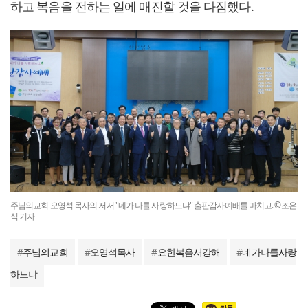
하고 복음을 전하는 일에 매진할 것을 다짐했다.
주님의교회 오영석 목사의 저서 "네가 나를 사랑하느냐" 출판감사예배를 마치고. ©조은
식 기자
#
주님의교회
#
오영석목사
#
요한복음서강해
#
네가나를사랑
하느냐