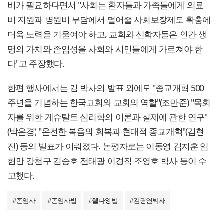
비가 필요하다면서 "사회는 환자들과 가족들에게 의료
비 지원과 병원비 부담에서 덜어줄 사회보장제도 확충에
더욱 노력을 기울여야 하고, 교회와 신학자들은 인간 생
명의 가치와 존엄성을 사회와 시민들에게 가르쳐야 한
다"고 주장했다.
한편 행사에서는 김 박사의 발표 외에도 "종교개혁 500
주년을 기념하는 한국교회와 교회의 역할"(조만준) "목회
자를 위한 게슈탈트 심리학의 이론과 실제에 관한 연구"
(박은경) "온전한 복음의 회복과 현대적 종교개혁"(김현
진) 등의 발표가 이뤄졌다. 논평자로는 이동영 김지훈 임
현만 강천구 김승호 전태광 이경직 조영호 박사 등이 수
고했다.
#
존엄사
#
존엄사법
#
웰다잉법
#
김광연박사