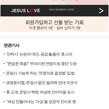
연관기사
'안락사' 논란의 대안, 공감·돌봄의 '호스피
"존엄한 죽음? '무의미한 연명치료 중단'으로
존엄사 가능케 하는 '연명의료 결정법' 입법
생명윤리협, 존엄사 법안 발의에 반대 의견서
美 교계, 존엄사 택한 여성에 안타까움 표시
"세상 만들어내는 '사상'을 성경적 진리로 분