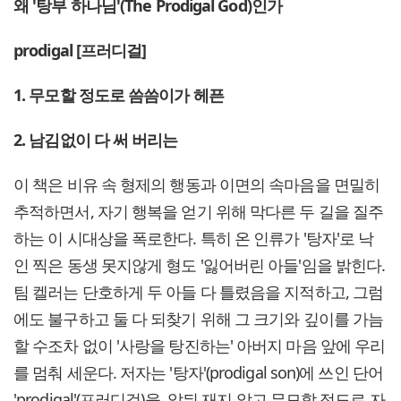
왜 '탕부 하나님'
(The Prodigal God)
인가
prodigal [
프러디걸]
1.
무모할 정도로 씀씀이가 헤픈
2.
남김없이 다 써 버리는
이 책은 비유 속 형제의 행동과 이면의 속마음을 면밀히
추적하면서, 자기 행복을 얻기 위해 막다른 두 길을 질주
하는 이 시대상을 폭로한다. 특히 온 인류가 '탕자'로 낙
인 찍은 동생 못지않게 형도 '잃어버린 아들'임을 밝힌다.
팀 켈러는 단호하게 두 아들 다 틀렸음을 지적하고, 그럼
에도 불구하고 둘 다 되찾기 위해 그 크기와 깊이를 가늠
할 수조차 없이 '사랑을 탕진하는' 아버지 마음 앞에 우리
를 멈춰 세운다. 저자는 '탕자'(prodigal son)에 쓰인 단어
'prodigal'(프러디걸)을, 앞뒤 재지 않고 무모할 정도로 자