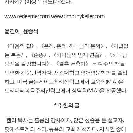
사사기》(이상 두란노)가 있다.
www.redeemer.com www.timothykeller.com
옮긴이 _윤종석
《마음의 길》, 《은혜, 은혜, 하나님의 은혜》, 《차별없
는 복음》, 《순종》, 《하나님의 임재 연습》, 《하나님
당신을 갈망합니다》, 《결혼 건축가》 등 다수의 책을
번역한 전문번역가다. 서강대학교 영어영문학과를 졸업
하고, 미국 골든게이트침례신학교에서 교육학(M.A.)을,
트리니티복음주의신학교에서 상담학(M.A.)을 전공했다.
*
추천의 글
"켈러 목사는 훌륭한 강사이자, 많은 청중을 둔 설교자,
팟캐스트계의 스타, 뉴욕의 교회 개척자다. 지식인 중에