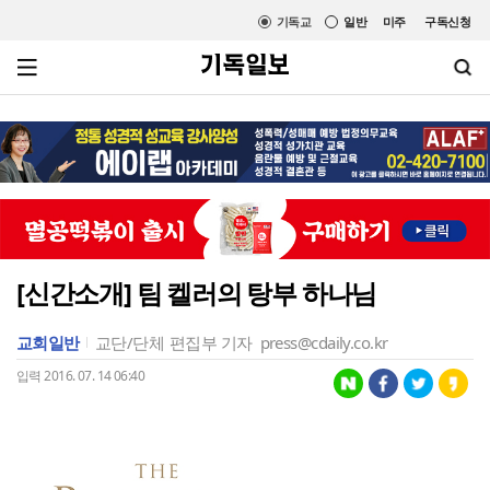
기독교
일반
미주
구독신청
[신간소개] 팀 켈러의 탕부 하나님
교회일반
교단/단체
편집부 기자
press@cdaily.co.kr
입력 2016. 07. 14 06:40