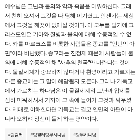
예수님은 고난과 불의와 악과 죽음을 미워하신다. 그래
서 친히 오셔서 그것을 다 당해 이기셨고, 언젠가는 세상
에서 그것을 깨끗이 없애실 것이다. 이 모두를 알기에 그
리스도인은 기아와 질병과 불의에 대해 수동적일 수 없
다. 카를 마르크스를 비롯한 사람들은 종교를 "인민의 아
편"이라 비난했다. 종교라는 진정제 때문에 사람들이 불
의에 대해 수동적인 채 "사후의 천국"만 바란다는 것이
다. 물질세계가 중요하지 않다거나 환영이라고 가르치는
다른 종교에는 그 말이 해당될지 모른다. 그러나 기독교
에서 가르치는 하나님은 이 물질세계의 고난과 압제를
심히 미워하셔서 기꺼이 그 속에 들어가 그것과 싸우셨
다. 제대로 이해한다면 기독교는 결코 인민의 아편이 아
니라 오히려 정신이 들게 하는 명약이다.
#
팀켈러
#
팀켈러탕부하나님
#
탕부하나님