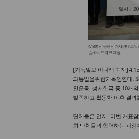
4.13총선‘공명선거시민네트워크
습. ©네트워크 제공
[기독일보 이나래 기자] 4
와통일을위한기독인연대, SFC
천운동, 성서한국 등 10
발족하고 활동한 이후 결과
단체들은 먼저 "이번 개표
회 단체들과 협력하는 과정에