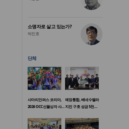
소명자로 살고 있는가?
박진호
단체
사마리안퍼스 코리아,
예장통합, 베네수엘라
2026 OCC선물상자 사…
지진 구호 성금 5천…