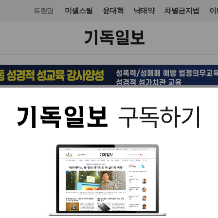
미셸스틸
윤대혁
낙태약
차별금지법
이
트랜딩
교회일반
입력 2016. 04. 22 04:37