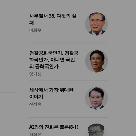
사무엘서 35. 다윗의 실
패
이희우
검찰공화국인가, 경찰공
화국인가, 아니면 국민
의 공화국인가
양기성
세상에서 가장 위대한
이야기
신성욱
AI와의 진화론 토론(8-1)
허정윤