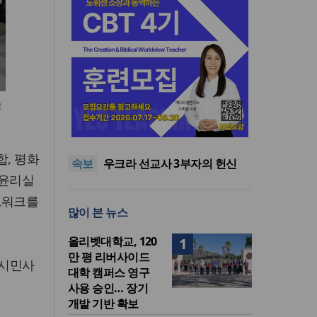
모
인도 마하라슈트라주 개종 금
지법 시행… 기독교계 강력 반
올리벳대학교, 120만 평 리버사
발
이드 대학 캠퍼스 영구 사용 승
美 이민구금센터에 억류됐던
합, 평화
속보
인… 장기 개발 기반 확보
한인 목회자 석방돼
우크라 선교사 3부자의 헌신
교윤리실
“미사일 속에서도 복음은 전해
“미래 선교, 분쟁·빈곤 지역 출
진다”
신이 주도”
인도 마하라슈트라주 개종 금
트워크를
많이 본 뉴스
지법 시행… 기독교계 강력 반
올리벳대학교, 120만 평 리버사
발
이드 대학 캠퍼스 영구 사용 승
올리벳대학교, 120
1
인… 장기 개발 기반 확보
만 평 리버사이드
반시민사
대학 캠퍼스 영구
사용 승인… 장기
개발 기반 확보