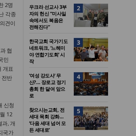
한 2명
우크라 선교사 3부
2
난 각종
자의 헌신 “미사일
속에서도 복음은
 의견이
전해진다”
한국교회 국가기도
3
네트워크, ‘느헤미
과 협
야 연합기도회’ 시
‘국민
작
개 개표
‘여성 강도사’ 무
4
 전반
산?… 장로교 정기
총회 한 달여 앞으
로
때 신청
찾으시는교회, 전
5
 12
세대 목회 강화…
과, 개
‘다음 세대 넘어 모
든 세대로’
복지국가