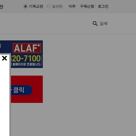
|
란
기독교판
일반판
미주
구독신청
로그인
×