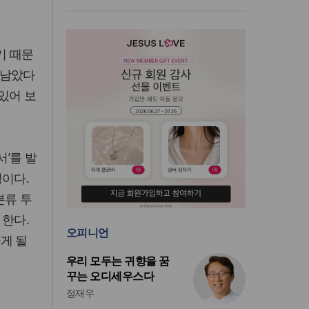
기 때문
 남았다
 있어 보
’를 발
정이다.
분류 투
 한다.
오피니언
게 될
우리 모두는 귀향을 꿈
꾸는 오디세우스다
정재우