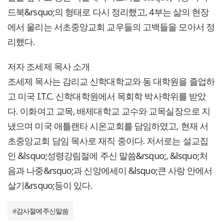
드북&rsquo;의 형태로 다시 정리했고, 4부는 삶의 현장
에서 울리는 서초중앙교회 교우들의 고백들을 모아서 정
리했다.
저자 조세제 목사 소개
조세제 목사는 감리교 신학대학교와 동 대학원을 졸업하
고 미국 I.T.C. 신학대학원에서 목회학 박사학위를 받았
다. 이화여고 교목, 배제대학교 교수와 교목실장으로 지
냈으며 미국 애틀랜타 시온교회를 담임하였고, 현재 서
초중앙교회 담임 목사로 재직 중이다. 저서로는 설교집
인 &lsquo;성령강림절에 주신 말씀&rsquo;, &lsquo;처
음과 나중&rsquo;과 신앙에세이 &lsquo;큰 사랑 안에서
살기&rsquo;등이 있다.
#
감사절에주신말씀